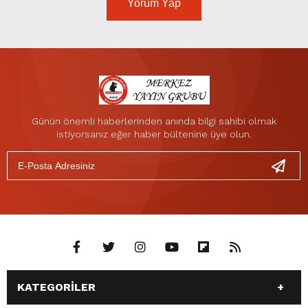
Yorum Yap
Günün önemli haberlerinden anında bilgi sahibi olmak
istiyorsanız eğer haber bültenine üye olun.
KATEGORİLER