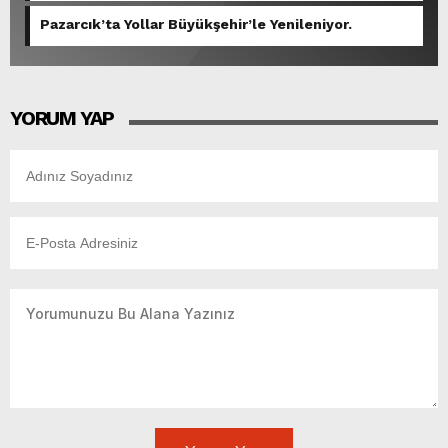
Pazarcık’ta Yollar Büyükşehir’le Yenileniyor.
YORUM YAP