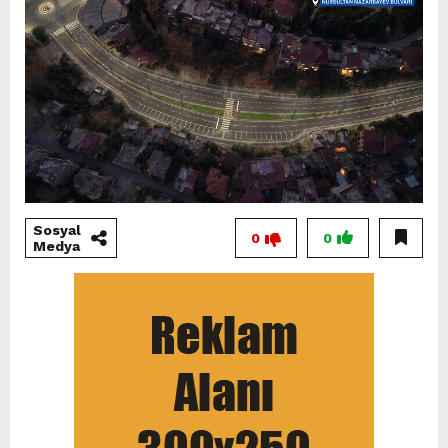
Sosyal
0
0
Medya