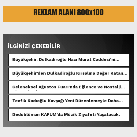
İLGİNİZİ ÇEKEBİLİR
Büyükşehir, Dulkadiroğlu Hacı Murat Caddesi’ni
Asfalta Hazırlıyor.
Büyükşehir’den Dulkadiroğlu Kırsalına Değer Katan
Yol Yatırımı.
Geleneksel Ağustos Fuarı’nda Eğlence ve Nostalji
Bir Aradaydı.
Tevfik Kadıoğlu Kavşağı Yeni Düzenlemeyle Daha
Akıcı Hale Geliyor.
Dedublüman KAFUM’da Müzik Ziyafeti Yaşatacak.