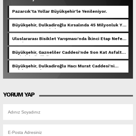
Pazarcık’ta Yollar Büyükşehir’le Yenileniyor.
Büyükşehir, Dulkadiroğlu Kırsalında 45 Milyonluk Yol
Yatırımını Tamamladı.
Uluslararası Bisiklet Yarışması’nda İkinci Etap Nefes
Kesti.
Büyükşehir, Gazneliler Caddesi’nde Son Kat Asfalt
Serimini Sürdürüyor.
Büyükşehir, Dulkadiroğlu Hacı Murat Caddesi’ni
Asfalta Hazırlıyor.
YORUM YAP