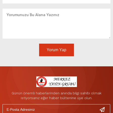
Yorum Yap
Günün önemli haberlerinden anında bilgi sahibi olmak
istiyorsanız eğer haber bültenine üye olun.