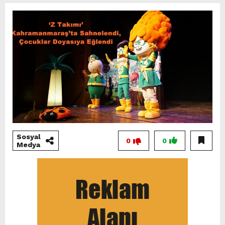
Sosyal
0
0
Medya