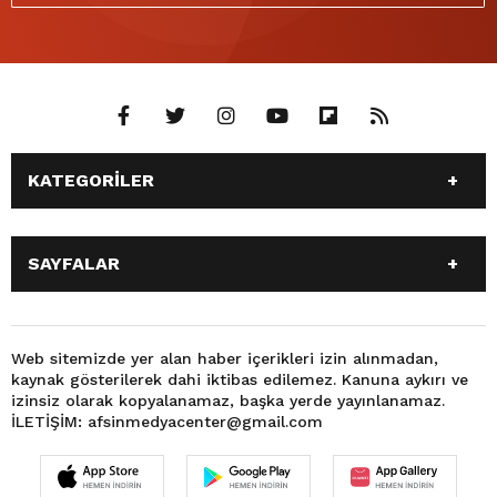
KATEGORİLER
ANASAYFA
GÜNDEM
SAYFALAR
SİYASET
EĞİTİM
SPOR
EKONOMİ
ANASAYFA
GÜNDEM
TEKNOLOJİ
3. SAYFA
SİYASET
EĞİTİM
Web sitemizde yer alan haber içerikleri izin alınmadan,
BÜYÜKŞEHİR BELEDİYESİ
DÜNYA
kaynak gösterilerek dahi iktibas edilemez. Kanuna aykırı ve
SPOR
EKONOMİ
FOTO GALERİ
KÜLTÜR SANAT
izinsiz olarak kopyalanamaz, başka yerde yayınlanamaz.
TEKNOLOJİ
3. SAYFA
İLETİŞİM: afsinmedyacenter@gmail.com
MAGAZİN
OTOMOBİL
BÜYÜKŞEHİR BELEDİYESİ
DÜNYA
SAĞLIK
VIDEO GALERİ
FOTO GALERİ
KÜLTÜR SANAT
YEREL HABERLER
KÜNYE