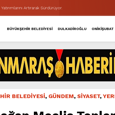
 Yatırımlarını Artırarak Sürdürüyor.
ünü KAFUM’da Sahne Alacak.
MAHALLE TOPLANTISINDA BAĞLARBAŞI MAHALLESİ SAKİNL
BÜYÜKŞEHİR BELEDİYESİ
DULKADİROĞLU
ONİKİŞUBAT
 Caddesi’nde Büyük Dönüşüm Başladı.
hir’le Yenileniyor.
Kırsalında 45 Milyonluk Yol Yatırımını Tamamladı.
şması’nda İkinci Etap Nefes Kesti.
addesi’nde Son Kat Asfalt Serimini Sürdürüyor.
Hacı Murat Caddesi’ni Asfalta Hazırlıyor.
ci Gününe Zakkum Damgası.
HİR BELEDİYESİ
,
GÜNDEM
,
SİYASET
,
YER