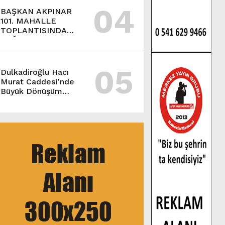
04
BAŞKAN AKPINAR
101. MAHALLE
TOPLANTISINDA
BAĞLARBAŞI
MAHALLESİ
SAKİNLERİYLE
05
BULUŞTU.
Dulkadiroğlu Hacı
Murat Caddesi’nde
Büyük Dönüşüm
Başladı.