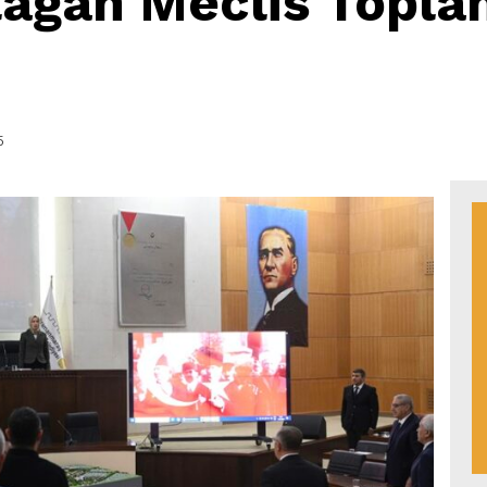
lağan Meclis Toplan
5