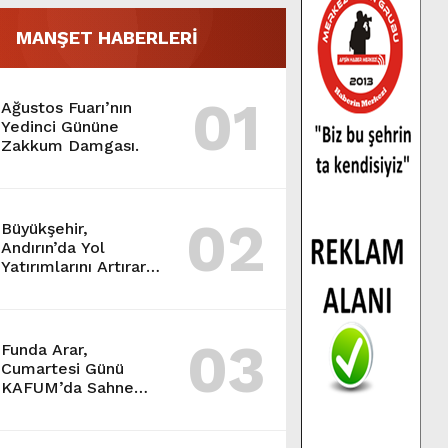
MANŞET HABERLERİ
01
Ağustos Fuarı’nın
Yedinci Gününe
Zakkum Damgası.
02
Büyükşehir,
Andırın’da Yol
Yatırımlarını Artırarak
Sürdürüyor.
03
Funda Arar,
Cumartesi Günü
KAFUM’da Sahne
Alacak.