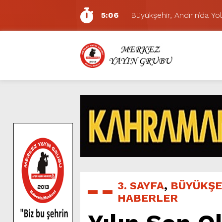
5:06
Büyükşehir, Andırın’da Yol
7:01
Funda Arar, Cumartesi G
6:19
BAŞKAN AKPINAR 101. 
6:17
Dulkadiroğlu Hacı Murat
11:14
Pazarcık’ta Yollar Büyükşe
11:10
Büyükşehir, Dulkadiroğlu 
5:17
Uluslararası Bisiklet Yarı
5:15
Büyükşehir, Gazneliler C
6:54
Büyükşehir, Dulkadiroğlu 
5:20
Ağustos Fuarı’nın Yedin
3. SAYFA
,
BÜYÜKŞE
HABERLER