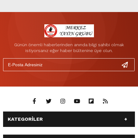
Günün önemli haberlerinden anında bilgi sahibi olmak
istiyorsanız eğer haber bültenine üye olun.
KATEGORİLER
ANASAYFA
GÜNDEM