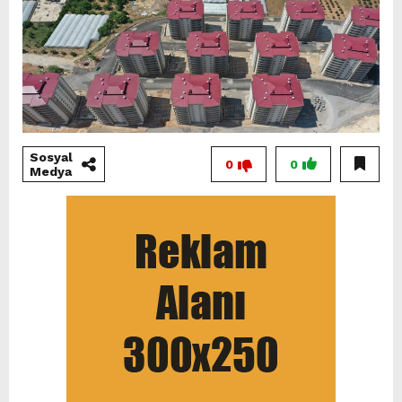
Sosyal
0
0
Medya