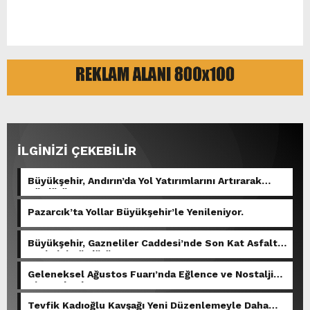
İLGİNİZİ ÇEKEBİLİR
Büyükşehir, Andırın’da Yol Yatırımlarını Artırarak
Sürdürüyor.
Pazarcık’ta Yollar Büyükşehir’le Yenileniyor.
Büyükşehir, Gazneliler Caddesi’nde Son Kat Asfalt
Serimini Sürdürüyor.
Geleneksel Ağustos Fuarı’nda Eğlence ve Nostalji
Bir Aradaydı.
Tevfik Kadıoğlu Kavşağı Yeni Düzenlemeyle Daha