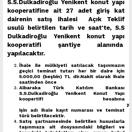
S.S.Dulkadiroğlu Yenikent konut yapı
kooperatifine ait 27 adet giriş kat
dairenin satış ihalesi Açık Teklif
usulü belirtilen tarih ve saat’te, S.S
Dulkadiroğlu Yenikent konut yapı
kooperatifi şantiye alanında
yapılacaktır.
İhale ile mülkiyeti satılacak taşınmazın
geçici teminat tutarı her bir daire için
5.000,00 (beşbin) TL dir.Nakit olarak ihale
saatinden önce
Albaraka Türk Katılım Bankası
S.S.Dulkadiroğlu Yenikent Konut Yapı
koopertifi hesabına
yatırılar
işin adı ihale kayıt numarası ve teminat
türü belirtilecektir.
Satış şartnamesinde belirtilen hususlarla
taşınmaza ait dosyasındaki bilgileri ve