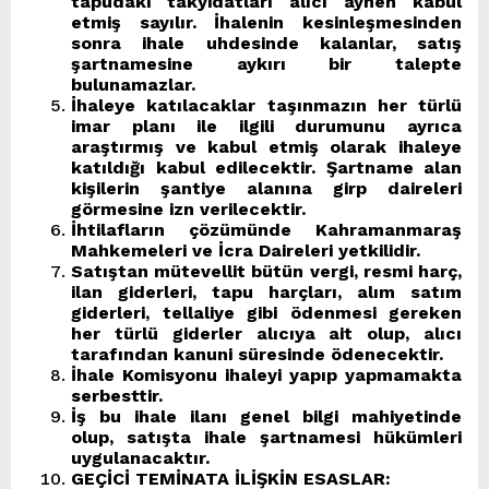
tapudaki takyidatları alıcı aynen kabul
etmiş sayılır. İhalenin kesinleşmesinden
sonra ihale uhdesinde kalanlar, satış
şartnamesine aykırı bir talepte
bulunamazlar.
İhaleye katılacaklar taşınmazın her türlü
imar planı ile ilgili durumunu ayrıca
araştırmış ve kabul etmiş olarak ihaleye
katıldığı kabul edilecektir. Şartname alan
kişilerin şantiye alanına girp daireleri
görmesine izn verilecektir.
İhtilafların çözümünde Kahramanmaraş
Mahkemeleri ve İcra Daireleri yetkilidir.
Satıştan mütevellit bütün vergi, resmi harç,
ilan giderleri, tapu harçları, alım satım
giderleri, tellaliye gibi ödenmesi gereken
her türlü giderler alıcıya ait olup, alıcı
tarafından kanuni süresinde ödenecektir.
İhale Komisyonu ihaleyi yapıp yapmamakta
serbesttir.
İş bu ihale ilanı genel bilgi mahiyetinde
olup, satışta ihale şartnamesi hükümleri
uygulanacaktır.
GEÇİCİ TEMİNATA İLİŞKİN ESASLAR: