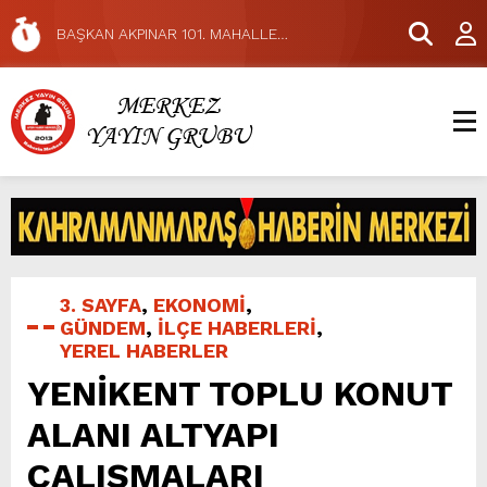
Alacak.
BAŞKAN AKPINAR 101. MAHALLE
TOPLANTISINDA BAĞLARBAŞI MAHALLESİ
Dulkadiroğlu Hacı Murat Caddesi’nde Büyük
SAKİNLERİYLE BULUŞTU.
Dönüşüm Başladı.
Pazarcık’ta Yollar Büyükşehir’le Yenileniyor.
Büyükşehir, Dulkadiroğlu Kırsalında 45
Milyonluk Yol Yatırımını Tamamladı.
Uluslararası Bisiklet Yarışması’nda İkinci Etap
Nefes Kesti.
Büyükşehir, Gazneliler Caddesi’nde Son Kat
Asfalt Serimini Sürdürüyor.
Büyükşehir, Dulkadiroğlu Hacı Murat
Caddesi’ni Asfalta Hazırlıyor.
Büyükşehir’den Dulkadiroğlu Kırsalına Değer
3. SAYFA
,
EKONOMİ
,
Katan Yol Yatırımı.
Geleneksel Ağustos Fuarı’nda Eğlence ve
GÜNDEM
,
İLÇE HABERLERİ
,
Nostalji Bir Aradaydı.
Funda Arar, Cumartesi Günü KAFUM’da Sahne
YEREL HABERLER
YENİKENT TOPLU KONUT
Alacak.
ALANI ALTYAPI
ÇALIŞMALARI