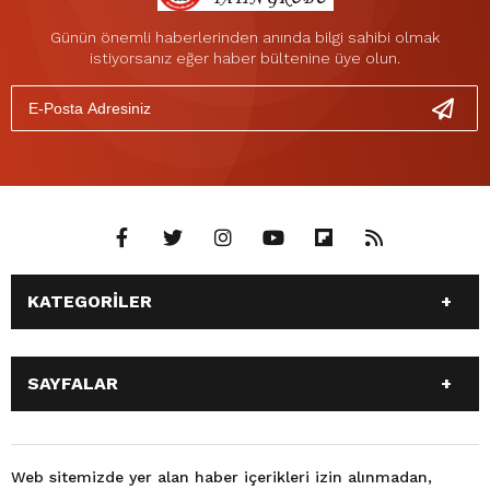
Günün önemli haberlerinden anında bilgi sahibi olmak
istiyorsanız eğer haber bültenine üye olun.
KATEGORİLER
ANASAYFA
GÜNDEM
SAYFALAR
SİYASET
EĞİTİM
SPOR
EKONOMİ
ANASAYFA
GÜNDEM
TEKNOLOJİ
3. SAYFA
SİYASET
EĞİTİM
Web sitemizde yer alan haber içerikleri izin alınmadan,
BÜYÜKŞEHİR BELEDİYESİ
DÜNYA