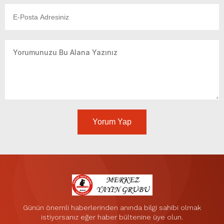
Yorum Yap
Günün önemli haberlerinden anında bilgi sahibi olmak
istiyorsanız eğer haber bültenine üye olun.