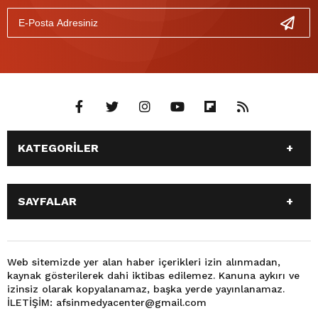
KATEGORİLER
ANASAYFA
GÜNDEM
SAYFALAR
SİYASET
EĞİTİM
SPOR
EKONOMİ
ANASAYFA
GÜNDEM
TEKNOLOJİ
3. SAYFA
SİYASET
EĞİTİM
Web sitemizde yer alan haber içerikleri izin alınmadan,
BÜYÜKŞEHİR BELEDİYESİ
DÜNYA
kaynak gösterilerek dahi iktibas edilemez. Kanuna aykırı ve
SPOR
EKONOMİ
FOTO GALERİ
KÜLTÜR SANAT
izinsiz olarak kopyalanamaz, başka yerde yayınlanamaz.
TEKNOLOJİ
3. SAYFA
İLETİŞİM: afsinmedyacenter@gmail.com
MAGAZİN
OTOMOBİL
BÜYÜKŞEHİR BELEDİYESİ
DÜNYA