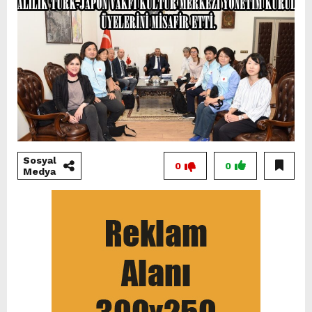
Sosyal
0
0
Medya