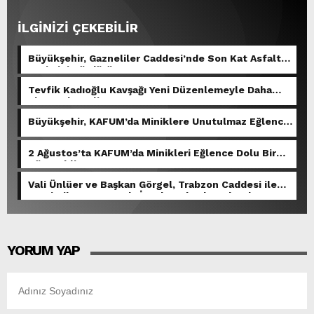
İLGİNİZİ ÇEKEBİLİR
Büyükşehir, Gazneliler Caddesi’nde Son Kat Asfalt
Serimini Sürdürüyor.
Tevfik Kadıoğlu Kavşağı Yeni Düzenlemeyle Daha
Akıcı Hale Geliyor.
Büyükşehir, KAFUM’da Miniklere Unutulmaz Eğlence
Yaşattı.
2 Ağustos’ta KAFUM’da Minikleri Eğlence Dolu Bir
Gün Bekliyor.
Vali Ünlüer ve Başkan Görgel, Trabzon Caddesi ile
Demirciler Çarşısı’nda İncelemelerde Bulundu.
YORUM YAP