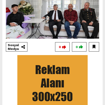
Sosyal
0
0
Medya