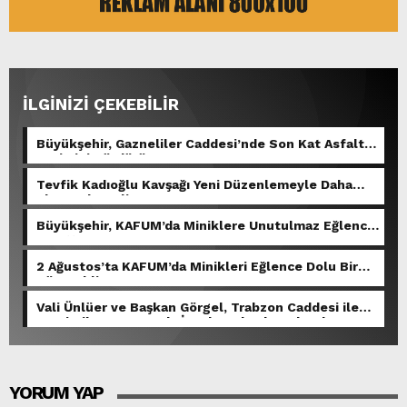
İLGİNİZİ ÇEKEBİLİR
Büyükşehir, Gazneliler Caddesi’nde Son Kat Asfalt
Serimini Sürdürüyor.
Tevfik Kadıoğlu Kavşağı Yeni Düzenlemeyle Daha
Akıcı Hale Geliyor.
Büyükşehir, KAFUM’da Miniklere Unutulmaz Eğlence
Yaşattı.
2 Ağustos’ta KAFUM’da Minikleri Eğlence Dolu Bir
Gün Bekliyor.
Vali Ünlüer ve Başkan Görgel, Trabzon Caddesi ile
Demirciler Çarşısı’nda İncelemelerde Bulundu.
YORUM YAP