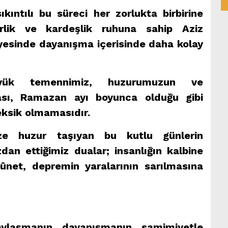
ıntılı bu süreci her zorlukta birbirine
erlik ve kardeşlik ruhuna sahip Aziz
ayesinde dayanışma içerisinde daha kolay
k temennimiz, huzurumuzun ve
ası, Ramazan ayı boyunca olduğu gibi
eksik olmamasıdır.
ize huzur taşıyan bu kutlu günlerin
dan ettiğimiz dualar; insanlığın kalbine
net, depremin yaralarının sarılmasına
aylaşmanın, dayanışmanın, samimiyetle