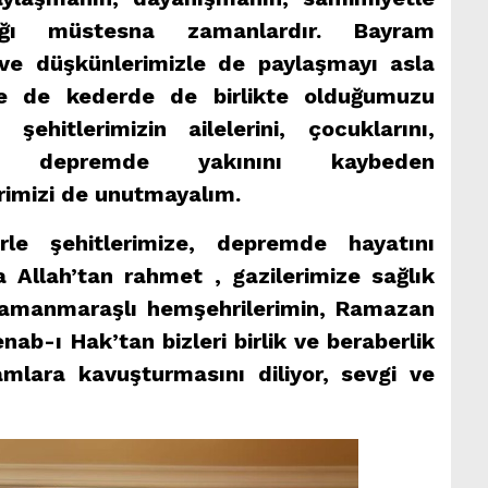
dığı müstesna zamanlardır. Bayram
a ve düşkünlerimizle de paylaşmayı asla
te de kederde de birlikte olduğumuzu
şehitlerimizin ailelerini, çocuklarını,
zi, depremde yakınını kaybeden
erimizi de unutmayalım.
e şehitlerimize, depremde hayatını
 Allah’tan rahmet , gazilerimize sağlık
hramanmaraşlı hemşehrilerimin, Ramazan
nab-ı Hak’tan bizleri birlik ve beraberlik
amlara kavuşturmasını diliyor, sevgi ve