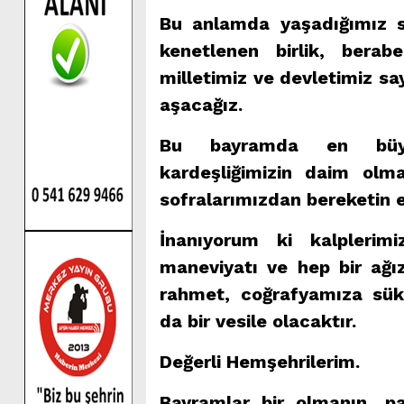
Bu anlamda yaşadığımız sık
kenetlenen birlik, berab
milletimiz ve devletimiz s
aşacağız.
Bu bayramda en büyü
kardeşliğimizin daim olm
sofralarımızdan bereketin 
İnanıyorum ki kalplerim
maneviyatı ve hep bir ağız
rahmet, coğrafyamıza sükû
da bir vesile olacaktır.
Değerli Hemşehrilerim.
Bayramlar bir olmanın, p