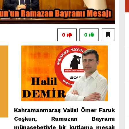
0
0
Kahramanmaraş Valisi Ömer Faruk
Coşkun, Ramazan Bayramı
münasebetiyle bir kutlama mesajı