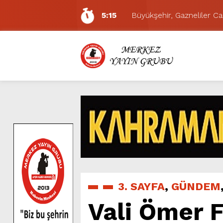
5:15
Büyükşehir, Gazneliler C
6:54
Büyükşehir, Dulkadiroğlu 
6:53
Büyükşehir’den Dulkadiroğ
6:50
Geleneksel Ağustos Fuarı’
6:48
Tevfik Kadıoğlu Kavşağı 
10:21
Dedublüman KAFUM’da Müz
16:31
Yeşilçam’ın Efsanesi Ağu
16:30
Uluslararası Bisiklet Tur
8:32
Büyükşehir, KAFUM’da Min
5:17
Uluslararası Bisiklet Yarı
3. SAYFA
,
GÜNDEM
Vali Ömer 