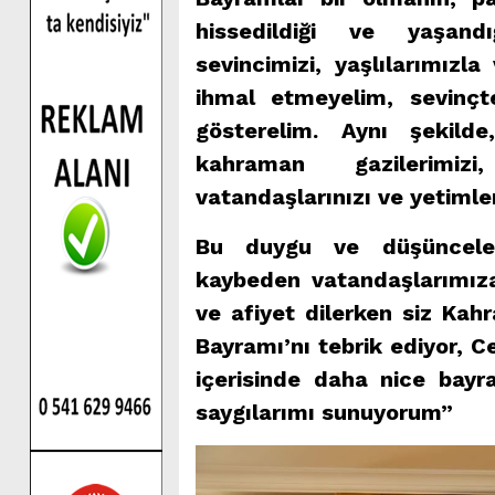
hissedildiği ve yaşan
sevincimizi, yaşlılarımızl
ihmal etmeyelim, sevinç
gösterelim. Aynı şekilde, 
kahraman gazilerimi
vatandaşlarınızı ve yetiml
Bu duygu ve düşüncelerl
kaybeden vatandaşlarımıza
ve afiyet dilerken siz Ka
Bayramı’nı tebrik ediyor, Ce
içerisinde daha nice bayr
saygılarımı sunuyorum”