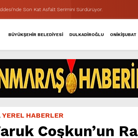
addesi’nde Son Kat Asfalt Serimini Sürdürüyor.
Hacı Murat Caddesi’ni Asfalta Hazırlıyor.
lu Kırsalına Değer Katan Yol Yatırımı.
BÜYÜKŞEHİR BELEDİYESİ
DULKADİROĞLU
ONİKİŞUBAT
nda Eğlence ve Nostalji Bir Aradaydı.
Yeni Düzenlemeyle Daha Akıcı Hale Geliyor.
ik Ziyafeti Yaşatacak.
stos Fuarı’nda Hayat Bulacak
nuvası, Salı Günü KAFUM – Ali Kayası Etabıyla Başlıyor.
iklere Unutulmaz Eğlence Yaşattı.
şması’nda İkinci Etap Nefes Kesti.
,
YEREL HABERLER
Faruk Coşkun’un R