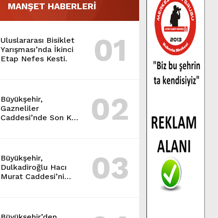
MANŞET HABERLERİ
01
Uluslararası Bisiklet
Yarışması’nda İkinci
Etap Nefes Kesti.
02
Büyükşehir,
Gazneliler
Caddesi’nde Son Kat
Asfalt Serimini
Sürdürüyor.
03
Büyükşehir,
Dulkadiroğlu Hacı
Murat Caddesi’ni
Asfalta Hazırlıyor.
Büyükşehir’den