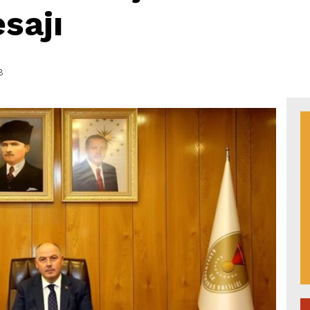
sajı
8