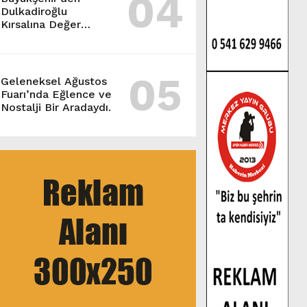
04
Dulkadiroğlu
Kırsalına Değer
Katan Yol Yatırımı.
05
Geleneksel Ağustos
Fuarı’nda Eğlence ve
Nostalji Bir Aradaydı.