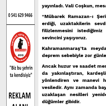
yayınladı. Vali Coşkun, mesa
“Mübarek Ramazan-ı Şerifi
erdiği, uzaktakilerin sev
filizlenmesini istediği
sevincini yaşıyoruz.
Kahramanmaraş’ta meydan
deprem sebebiyle zor günl
Ancak huzur ve saadet memb
da yakınlaştıran, kardeşl
yönlendiren ve manevi ha
vesiledir. Aynı zamanda bay
uzaklaşan nesilleri yeni
düğümler gibidir.