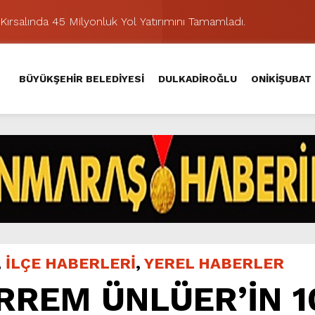
Kırsalında 45 Milyonluk Yol Yatırımını Tamamladı.
şması’nda İkinci Etap Nefes Kesti.
addesi’nde Son Kat Asfalt Serimini Sürdürüyor.
BÜYÜKŞEHİR BELEDİYESİ
DULKADİROĞLU
ONİKİŞUBAT
Hacı Murat Caddesi’ni Asfalta Hazırlıyor.
lu Kırsalına Değer Katan Yol Yatırımı.
nda Eğlence ve Nostalji Bir Aradaydı.
Yeni Düzenlemeyle Daha Akıcı Hale Geliyor.
ik Ziyafeti Yaşatacak.
stos Fuarı’nda Hayat Bulacak
hir’le Yenileniyor.
,
İLÇE HABERLERİ
,
YEREL HABERLER
RREM ÜNLÜER’İN 1