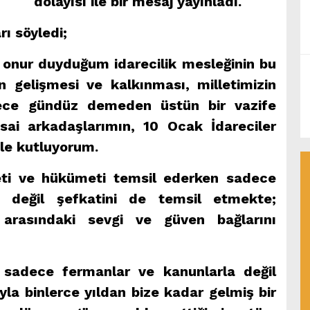
dolayısı ile bir mesaj yayınladı.
rı söyledi;
nur duyduğum idarecilik mesleğinin bu
n gelişmesi ve kalkınması, milletimizin
gece gündüz demeden üstün bir vazife
sai arkadaşlarımın, 10 Ocak İdareciler
mle kutluyorum.
leti ve hükümeti temsil ederken sadece
nü değil şefkatini de temsil etmekte;
z arasındaki sevgi ve güven bağlarını
 sadece fermanlar ve kanunlarla değil
ıyla binlerce yıldan bize kadar gelmiş bir