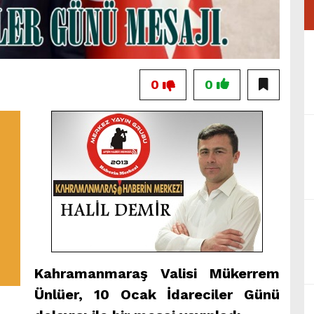
0
0
Kahramanmaraş Valisi Mükerrem
Ünlüer, 10 Ocak İdareciler Günü