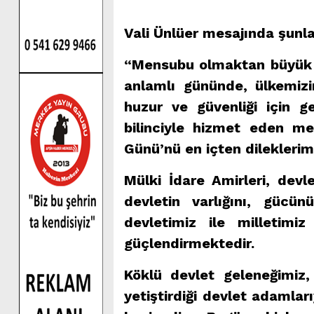
Vali Ünlüer mesajında şunla
“Mensubu olmaktan büyük o
anlamlı gününde, ülkemizi
huzur ve güvenliği için 
bilinciyle hizmet eden me
Günü’nü en içten dilekleri
Mülki İdare Amirleri, dev
devletin varlığını, gücü
devletimiz ile milletimi
güçlendirmektedir.
Köklü devlet geleneğimiz,
yetiştirdiği devlet adamlar