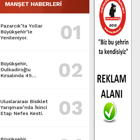
MANŞET HABERLERİ
01
Pazarcık’ta Yollar
Büyükşehir’le
Yenileniyor.
02
Büyükşehir,
Dulkadiroğlu
Kırsalında 45
Milyonluk Yol
Yatırımını Tamamladı.
03
Uluslararası Bisiklet
Yarışması’nda İkinci
Etap Nefes Kesti.
Büyükşehir,