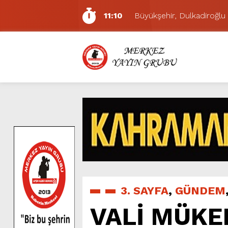
11:10
Büyükşehir, Dulkadiroğlu 
5:17
Uluslararası Bisiklet Yarı
5:15
Büyükşehir, Gazneliler C
6:54
Büyükşehir, Dulkadiroğlu 
6:53
Büyükşehir’den Dulkadiroğ
6:50
Geleneksel Ağustos Fuarı’
6:48
Tevfik Kadıoğlu Kavşağı 
10:21
Dedublüman KAFUM’da Müz
16:31
Yeşilçam’ın Efsanesi Ağu
11:14
Pazarcık’ta Yollar Büyükşe
3. SAYFA
,
GÜNDEM
VALİ MÜKE