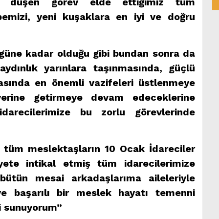
re düşen görev elde ettiğimiz tüm
bemizi, yeni kuşaklara en iyi ve doğru
ugüne kadar olduğu gibi bundan sonra da
 aydınlık yarınlara taşınmasında, güçlü
asında en önemli vazifeleri üstlenmeye
 yerine getirmeye devam edeceklerine
darecilerimize bu zorlu görevlerinde
 tüm meslektaşların 10 Ocak İdareciler
ete intikal etmiş tüm idarecilerimize
 bütün mesai arkadaşlarıma aileleriyle
ı ve başarılı bir meslek hayatı temenni
mi sunuyorum”