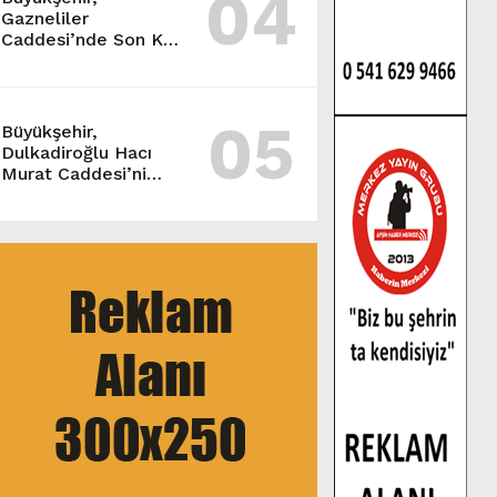
04
Gazneliler
Caddesi’nde Son Kat
Asfalt Serimini
Sürdürüyor.
05
Büyükşehir,
Dulkadiroğlu Hacı
Murat Caddesi’ni
Asfalta Hazırlıyor.