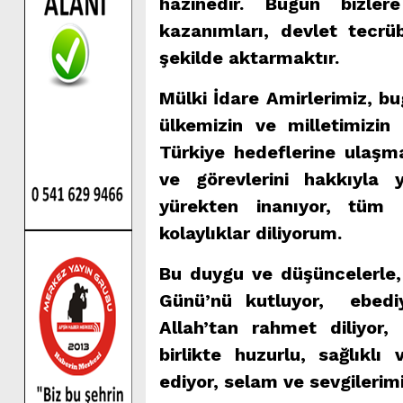
hazinedir. Bugün bizle
kazanımları, devlet tecrü
şekilde aktarmaktır.
Mülki İdare Amirlerimiz, b
ülkemizin ve milletimizin
Türkiye hedeflerine ulaşm
ve görevlerini hakkıyla
yürekten inanıyor, tüm i
kolaylıklar diliyorum.
Bu duygu ve düşüncelerle,
Günü’nü kutluyor, ebediy
Allah’tan rahmet diliyor,
birlikte huzurlu, sağlıkl
ediyor, selam ve sevgileri