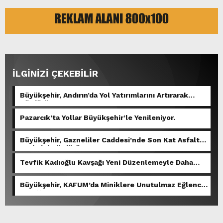
İLGİNİZİ ÇEKEBİLİR
Büyükşehir, Andırın’da Yol Yatırımlarını Artırarak
Sürdürüyor.
Pazarcık’ta Yollar Büyükşehir’le Yenileniyor.
Büyükşehir, Gazneliler Caddesi’nde Son Kat Asfalt
Serimini Sürdürüyor.
Tevfik Kadıoğlu Kavşağı Yeni Düzenlemeyle Daha
Akıcı Hale Geliyor.
Büyükşehir, KAFUM’da Miniklere Unutulmaz Eğlence
Yaşattı.