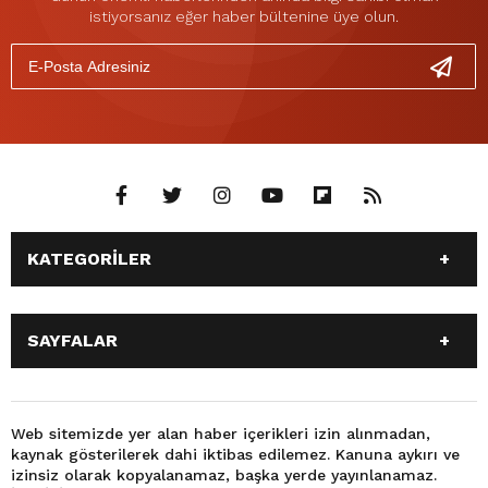
istiyorsanız eğer haber bültenine üye olun.
KATEGORİLER
ANASAYFA
GÜNDEM
SAYFALAR
SİYASET
EĞİTİM
SPOR
EKONOMİ
ANASAYFA
GÜNDEM
TEKNOLOJİ
3. SAYFA
SİYASET
EĞİTİM
Web sitemizde yer alan haber içerikleri izin alınmadan,
BÜYÜKŞEHİR BELEDİYESİ
DÜNYA
kaynak gösterilerek dahi iktibas edilemez. Kanuna aykırı ve
SPOR
EKONOMİ
FOTO GALERİ
KÜLTÜR SANAT
izinsiz olarak kopyalanamaz, başka yerde yayınlanamaz.
TEKNOLOJİ
3. SAYFA