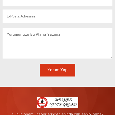
Yorum Yap
Günün önemli haberlerinden anında bilgi sahibi olmak