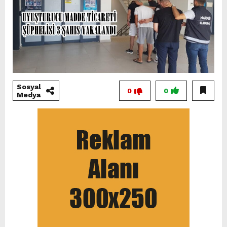
Sosyal
0
0
Medya