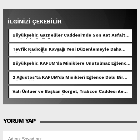
İLGİNİZİ ÇEKEBİLİR
Büyükşehir, Gazneliler Caddesi’nde Son Kat Asfalt
Serimini Sürdürüyor.
Tevfik Kadıoğlu Kavşağı Yeni Düzenlemeyle Daha
Akıcı Hale Geliyor.
Büyükşehir, KAFUM’da Miniklere Unutulmaz Eğlence
Yaşattı.
2 Ağustos’ta KAFUM’da Minikleri Eğlence Dolu Bir
Gün Bekliyor.
Vali Ünlüer ve Başkan Görgel, Trabzon Caddesi ile
Demirciler Çarşısı’nda İncelemelerde Bulundu.
YORUM YAP