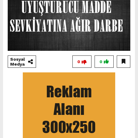
Sosyal
0
0
Medya