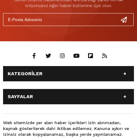
istiyorsanız eğer haber bültenine üye olun.
KATEGORİLER
ANASAYFA
GÜNDEM
SAYFALAR
SİYASET
EĞİTİM
SPOR
EKONOMİ
ANASAYFA
GÜNDEM
TEKNOLOJİ
3. SAYFA
SİYASET
EĞİTİM
Web sitemizde yer alan haber içerikleri izin alınmadan,
BÜYÜKŞEHİR BELEDİYESİ
DÜNYA
kaynak gösterilerek dahi iktibas edilemez. Kanuna aykırı ve
SPOR
EKONOMİ
FOTO GALERİ
KÜLTÜR SANAT
izinsiz olarak kopyalanamaz, başka yerde yayınlanamaz.