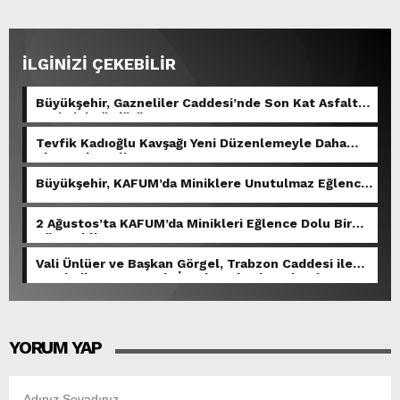
İLGİNİZİ ÇEKEBİLİR
Büyükşehir, Gazneliler Caddesi’nde Son Kat Asfalt
Serimini Sürdürüyor.
Tevfik Kadıoğlu Kavşağı Yeni Düzenlemeyle Daha
Akıcı Hale Geliyor.
Büyükşehir, KAFUM’da Miniklere Unutulmaz Eğlence
Yaşattı.
2 Ağustos’ta KAFUM’da Minikleri Eğlence Dolu Bir
Gün Bekliyor.
Vali Ünlüer ve Başkan Görgel, Trabzon Caddesi ile
Demirciler Çarşısı’nda İncelemelerde Bulundu.
YORUM YAP