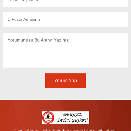
Yorum Yap
Günün önemli haberlerinden anında bilgi sahibi olmak