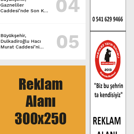
04
Gazneliler
Caddesi’nde Son Kat
Asfalt Serimini
Sürdürüyor.
05
Büyükşehir,
Dulkadiroğlu Hacı
Murat Caddesi’ni
Asfalta Hazırlıyor.