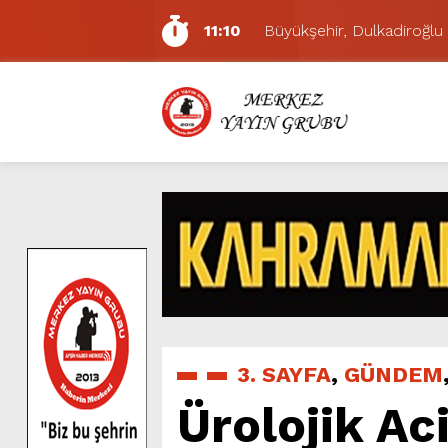
11:10
Büyükşehir, Dulkadiroğlu 
5:17
Uluslararası Bisiklet Yarı
5:15
Büyükşehir, Gazneliler C
6:54
Büyükşehir, Dulkadiroğlu 
6:53
Büyükşehir’den Dulkadiroğ
6:50
Geleneksel Ağustos Fuarı’
6:48
Tevfik Kadıoğlu Kavşağı 
10:21
Dedublüman KAFUM’da Müz
16:31
Yeşilçam’ın Efsanesi Ağu
11:14
Pazarcık’ta Yollar Büyükşe
3. SAYFA
,
GÜNDEM
Ürolojik Ac