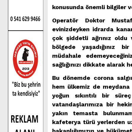
konusunda önemli bilgiler v
Operatör Doktor Mustaf
evinizdeyken idrarda kana
çok şiddetli ağrınız oldu 
bölgede yaşadığınız bi
müdahale edemeyeceğini
sağlığınızı dikkate alarak 
Bu dönemde corona salgın
hem ülkemiz de meydana g
yoğun sıkıntılı bir süre
vatandaşlarımıza bir heki
yakın temasta bulunmama
kafeterya türü yerlerden u
bakanlığımızın ve hükümetim