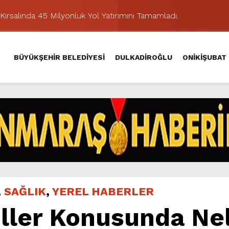
Kırsalında 45 Milyonluk Yol Yatırımını Tamamladı.
şması’nda İkinci Etap Nefes Kesti.
addesi’nde Son Kat Asfalt Serimini Sürdürüyor.
BÜYÜKŞEHİR BELEDİYESİ
DULKADİROĞLU
ONİKİŞUBAT
Hacı Murat Caddesi’ni Asfalta Hazırlıyor.
lu Kırsalına Değer Katan Yol Yatırımı.
nda Eğlence ve Nostalji Bir Aradaydı.
Yeni Düzenlemeyle Daha Akıcı Hale Geliyor.
ik Ziyafeti Yaşatacak.
stos Fuarı’nda Hayat Bulacak
hir’le Yenileniyor.
,
SAĞLIK
,
YEREL HABERLER
iller Konusunda Ne