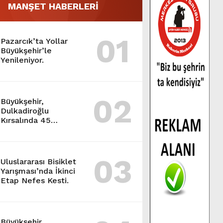
MANŞET HABERLERİ
01
Pazarcık’ta Yollar
Büyükşehir’le
Yenileniyor.
02
Büyükşehir,
Dulkadiroğlu
Kırsalında 45
Milyonluk Yol
Yatırımını Tamamladı.
03
Uluslararası Bisiklet
Yarışması’nda İkinci
Etap Nefes Kesti.
Büyükşehir,