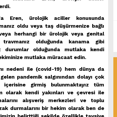
erdi.
a Eren, ürolojik aciller konusunda
manız oldu veya taş düşürmenize bağlı
veya herhangi bir ürolojik veya genital
r travmanız olduğunda kanama gibi
z durumlar olduğunda mutlaka kendi
hekiminize mutlaka müracaat edin.
ı nedeni ile (covid-19) hem dünya da
elen pandemik salgınından dolayı çok
ç içerisine girmiş bulunmaktayız tüm
m olarak kendi yakınları ve çevresi ile
larını alışveriş merkezleri ve toplu
zak durmalarını bir hekim olarak ben de
izin belirttiği şekilde özellikle tavsiye