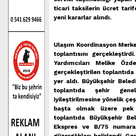
ticari taksilerin ücret tar
yeni kararlar alındı.
Ulaşım Koordinasyon Merke
toplantısını gerçekleştird
Yardımcıları Melike Özde
gerçekleştirilen toplantıda
yer aldı. Büyükşehir Beled
toplantıda şehir genel
iyileştirilmesine yönelik çe
başta olmak üzere pek ç
toplantıda Büyükşehir Be
Ekspres ve B/75 numaralı
güzergâhları belirlendi. Ge