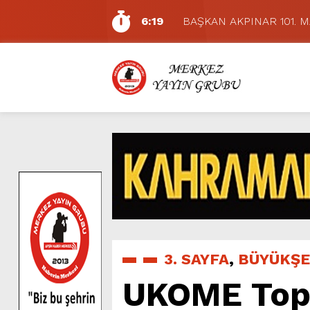
6:19
BAŞKAN AKPINAR 101. 
6:17
Dulkadiroğlu Hacı Murat
11:14
Pazarcık’ta Yollar Büyükşe
11:10
Büyükşehir, Dulkadiroğlu 
5:17
Uluslararası Bisiklet Yarı
5:15
Büyükşehir, Gazneliler C
6:54
Büyükşehir, Dulkadiroğlu 
6:53
Büyükşehir’den Dulkadiroğ
6:50
Geleneksel Ağustos Fuarı’
7:01
Funda Arar, Cumartesi G
3. SAYFA
,
BÜYÜKŞE
UKOME Topla