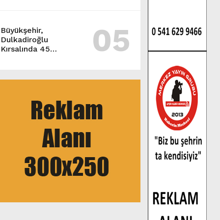
05
Büyükşehir,
Dulkadiroğlu
Kırsalında 45
Milyonluk Yol
Yatırımını Tamamladı.