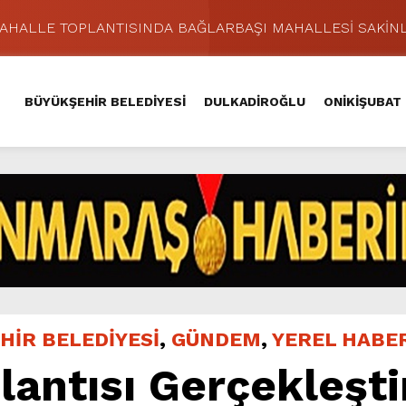
MAHALLE TOPLANTISINDA BAĞLARBAŞI MAHALLESİ SAKİNL
 Caddesi’nde Büyük Dönüşüm Başladı.
hir’le Yenileniyor.
BÜYÜKŞEHİR BELEDİYESİ
DULKADİROĞLU
ONİKİŞUBAT
Kırsalında 45 Milyonluk Yol Yatırımını Tamamladı.
şması’nda İkinci Etap Nefes Kesti.
addesi’nde Son Kat Asfalt Serimini Sürdürüyor.
Hacı Murat Caddesi’ni Asfalta Hazırlıyor.
lu Kırsalına Değer Katan Yol Yatırımı.
nda Eğlence ve Nostalji Bir Aradaydı.
ünü KAFUM’da Sahne Alacak.
HİR BELEDİYESİ
,
GÜNDEM
,
YEREL HABE
ntısı Gerçekleştir