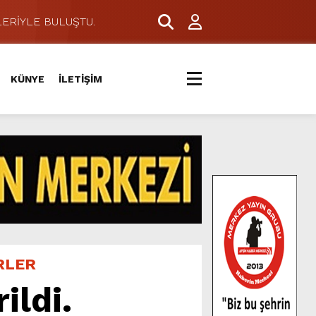
ERİYLE BULUŞTU.
KÜNYE
İLETİŞİM
RLER
ildi.