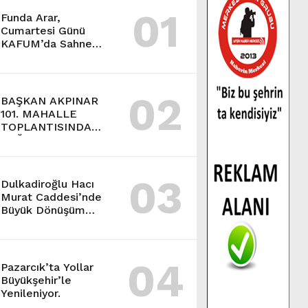
01
Funda Arar,
Cumartesi Günü
KAFUM’da Sahne
Alacak.
02
BAŞKAN AKPINAR
101. MAHALLE
TOPLANTISINDA
BAĞLARBAŞI
MAHALLESİ
SAKİNLERİYLE
03
BULUŞTU.
Dulkadiroğlu Hacı
Murat Caddesi’nde
Büyük Dönüşüm
Başladı.
04
Pazarcık’ta Yollar
Büyükşehir’le
Yenileniyor.