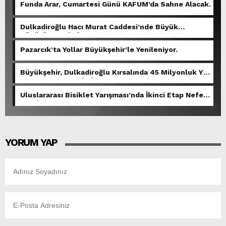
Funda Arar, Cumartesi Günü KAFUM’da Sahne Alacak.
Dulkadiroğlu Hacı Murat Caddesi’nde Büyük
Dönüşüm Başladı.
Pazarcık’ta Yollar Büyükşehir’le Yenileniyor.
Büyükşehir, Dulkadiroğlu Kırsalında 45 Milyonluk Yol
Yatırımını Tamamladı.
Uluslararası Bisiklet Yarışması’nda İkinci Etap Nefes
Kesti.
YORUM YAP