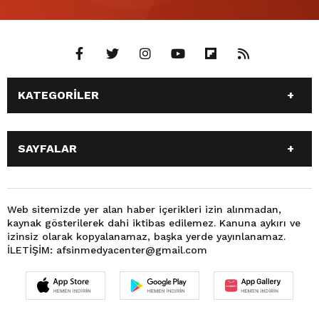
KATEGORİLER
ANASAYFA
GÜNDEM
SAYFALAR
SİYASET
EĞİTİM
SPOR
EKONOMİ
ANASAYFA
GÜNDEM
TEKNOLOJİ
3. SAYFA
SİYASET
EĞİTİM
Web sitemizde yer alan haber içerikleri izin alınmadan,
BÜYÜKŞEHİR BELEDİYESİ
DÜNYA
kaynak gösterilerek dahi iktibas edilemez. Kanuna aykırı ve
SPOR
EKONOMİ
FOTO GALERİ
KÜLTÜR SANAT
izinsiz olarak kopyalanamaz, başka yerde yayınlanamaz.
TEKNOLOJİ
3. SAYFA
İLETİŞİM: afsinmedyacenter@gmail.com
MAGAZİN
OTOMOBİL
BÜYÜKŞEHİR BELEDİYESİ
DÜNYA
SAĞLIK
VIDEO GALERİ
FOTO GALERİ
KÜLTÜR SANAT
YEREL HABERLER
KÜNYE
MAGAZİN
OTOMOBİL
İLETİŞİM