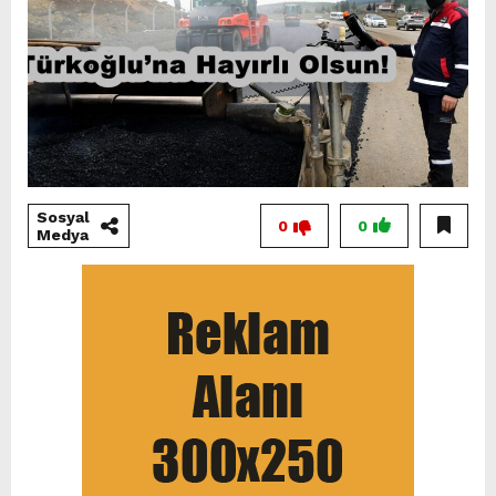
Sosyal
0
0
Medya