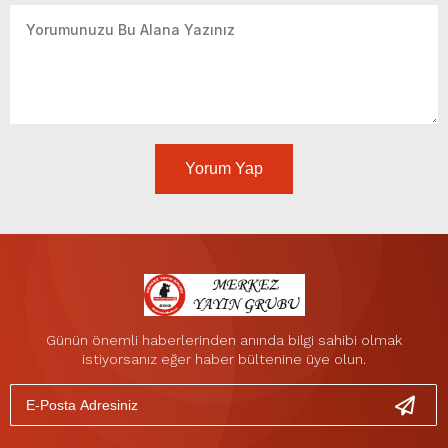
Yorum Yap
Günün önemli haberlerinden anında bilgi sahibi olmak
istiyorsanız eğer haber bültenine üye olun.