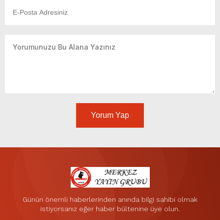
Yorum Yap
Günün önemli haberlerinden anında bilgi sahibi olmak
istiyorsanız eğer haber bültenine üye olun.