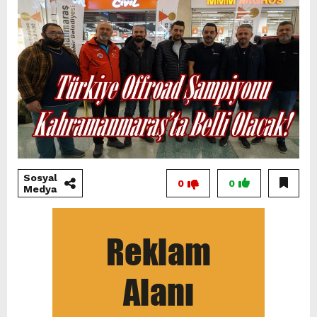
Sosyal
0
0
Medya