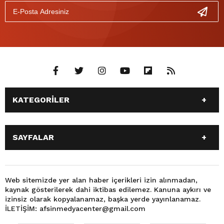
KATEGORİLER
ANASAYFA
GÜNDEM
SAYFALAR
SİYASET
EĞİTİM
SPOR
EKONOMİ
ANASAYFA
GÜNDEM
TEKNOLOJİ
3. SAYFA
SİYASET
EĞİTİM
Web sitemizde yer alan haber içerikleri izin alınmadan,
BÜYÜKŞEHİR BELEDİYESİ
DÜNYA
kaynak gösterilerek dahi iktibas edilemez. Kanuna aykırı ve
SPOR
EKONOMİ
FOTO GALERİ
KÜLTÜR SANAT
izinsiz olarak kopyalanamaz, başka yerde yayınlanamaz.
TEKNOLOJİ
3. SAYFA
İLETİŞİM: afsinmedyacenter@gmail.com
MAGAZİN
OTOMOBİL
BÜYÜKŞEHİR BELEDİYESİ
DÜNYA
SAĞLIK
VIDEO GALERİ