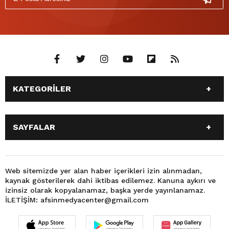
KATEGORİLER
ANASAYFA
GÜNDEM
SAYFALAR
SİYASET
EĞİTİM
SPOR
EKONOMİ
ANASAYFA
GÜNDEM
TEKNOLOJİ
3. SAYFA
SİYASET
EĞİTİM
Web sitemizde yer alan haber içerikleri izin alınmadan,
BÜYÜKŞEHİR BELEDİYESİ
DÜNYA
kaynak gösterilerek dahi iktibas edilemez. Kanuna aykırı ve
SPOR
EKONOMİ
FOTO GALERİ
KÜLTÜR SANAT
izinsiz olarak kopyalanamaz, başka yerde yayınlanamaz.
TEKNOLOJİ
3. SAYFA
İLETİŞİM: afsinmedyacenter@gmail.com
MAGAZİN
OTOMOBİL
BÜYÜKŞEHİR BELEDİYESİ
DÜNYA
SAĞLIK
VIDEO GALERİ
FOTO GALERİ
KÜLTÜR SANAT
YEREL HABERLER
KÜNYE