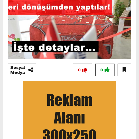
Sosyal
0
0
Medya