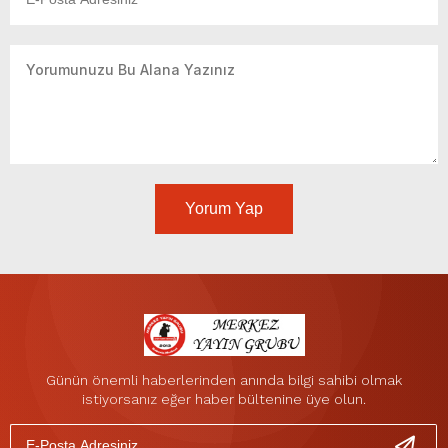
Yorum Yap
Günün önemli haberlerinden anında bilgi sahibi olmak
istiyorsanız eğer haber bültenine üye olun.