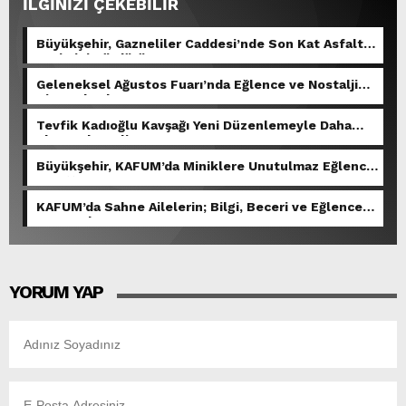
İLGİNİZİ ÇEKEBİLİR
Büyükşehir, Gazneliler Caddesi’nde Son Kat Asfalt
Serimini Sürdürüyor.
Geleneksel Ağustos Fuarı’nda Eğlence ve Nostalji
Bir Aradaydı.
Tevfik Kadıoğlu Kavşağı Yeni Düzenlemeyle Daha
Akıcı Hale Geliyor.
Büyükşehir, KAFUM’da Miniklere Unutulmaz Eğlence
Yaşattı.
KAFUM’da Sahne Ailelerin; Bilgi, Beceri ve Eğlence
Yarışacak.
YORUM YAP