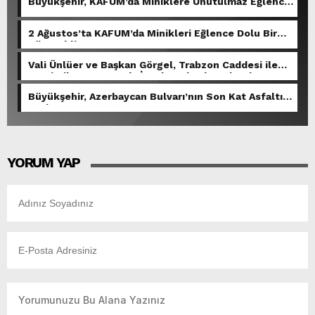
Büyükşehir, KAFUM’da Miniklere Unutulmaz Eğlence
Yaşattı.
2 Ağustos’ta KAFUM’da Minikleri Eğlence Dolu Bir
Gün Bekliyor.
Vali Ünlüer ve Başkan Görgel, Trabzon Caddesi ile
Demirciler Çarşısı’nda İncelemelerde Bulundu.
Büyükşehir, Azerbaycan Bulvarı’nın Son Kat Asfaltını
Seriyor.
YORUM YAP