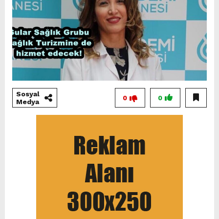
Sosyal
0
0
Medya