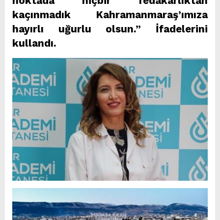
noktada hiçbir fedakârlıktan
kaçınmadık Kahramanmaraş’ımıza
hayırlı uğurlu olsun.” İfadelerini
kullandı.