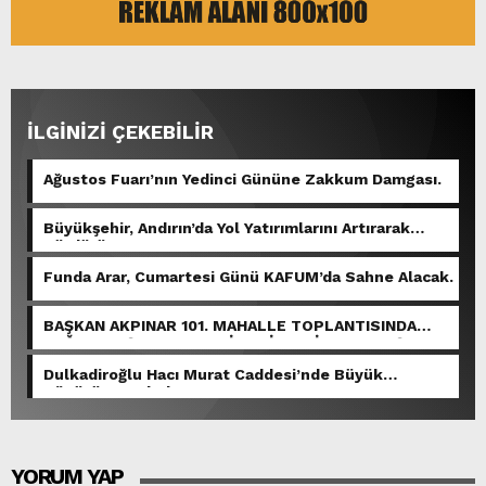
İLGİNİZİ ÇEKEBİLİR
Ağustos Fuarı’nın Yedinci Gününe Zakkum Damgası.
Büyükşehir, Andırın’da Yol Yatırımlarını Artırarak
Sürdürüyor.
Funda Arar, Cumartesi Günü KAFUM’da Sahne Alacak.
BAŞKAN AKPINAR 101. MAHALLE TOPLANTISINDA
BAĞLARBAŞI MAHALLESİ SAKİNLERİYLE BULUŞTU.
Dulkadiroğlu Hacı Murat Caddesi’nde Büyük
Dönüşüm Başladı.
YORUM YAP