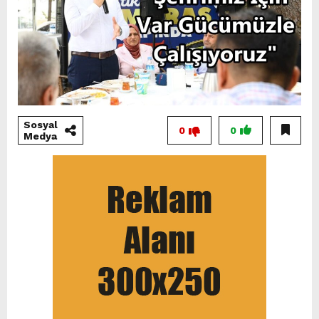
Sosyal
0
0
Medya