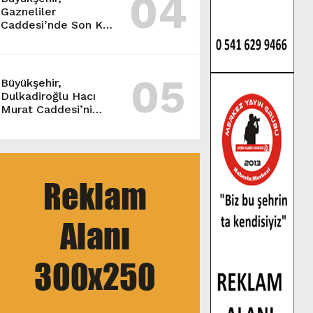
04
Gazneliler
Caddesi’nde Son Kat
Asfalt Serimini
Sürdürüyor.
05
Büyükşehir,
Dulkadiroğlu Hacı
Murat Caddesi’ni
Asfalta Hazırlıyor.