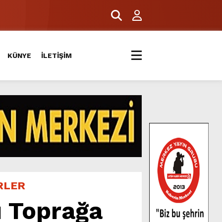
KÜNYE
İLETİŞİM
RLER
ı Toprağa