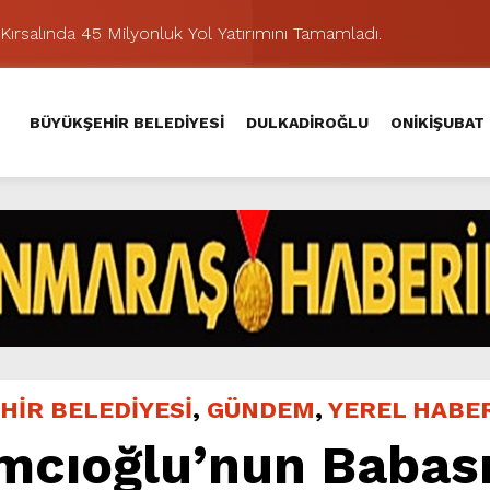
Kırsalında 45 Milyonluk Yol Yatırımını Tamamladı.
şması’nda İkinci Etap Nefes Kesti.
addesi’nde Son Kat Asfalt Serimini Sürdürüyor.
BÜYÜKŞEHİR BELEDİYESİ
DULKADİROĞLU
ONİKİŞUBAT
Hacı Murat Caddesi’ni Asfalta Hazırlıyor.
lu Kırsalına Değer Katan Yol Yatırımı.
nda Eğlence ve Nostalji Bir Aradaydı.
Yeni Düzenlemeyle Daha Akıcı Hale Geliyor.
ik Ziyafeti Yaşatacak.
stos Fuarı’nda Hayat Bulacak
hir’le Yenileniyor.
HİR BELEDİYESİ
,
GÜNDEM
,
YEREL HABE
ımcıoğlu’nun Babas