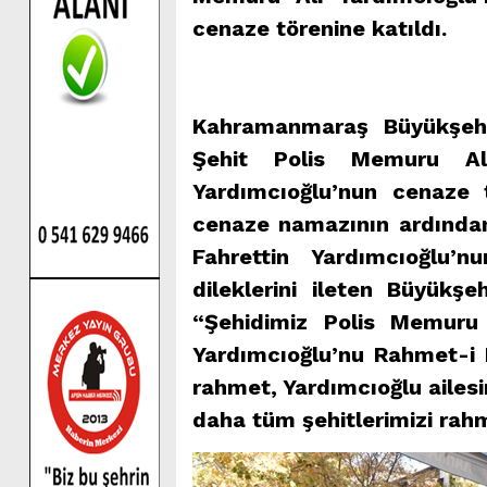
cenaze törenine katıldı.
Kahramanmaraş Büyükşehi
Şehit Polis Memuru Ali
Yardımcıoğlu’nun cenaze t
cenaze namazının ardından
Fahrettin Yardımcıoğlu’n
dileklerini ileten Büyükş
“Şehidimiz Polis Memuru 
Yardımcıoğlu’nu Rahmet-i 
rahmet, Yardımcıoğlu ailesin
daha tüm şehitlerimizi rah