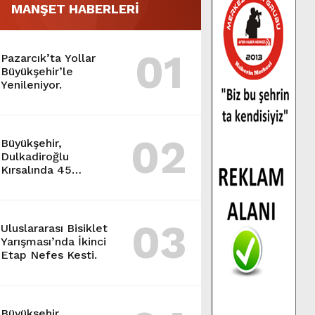
MANŞET HABERLERİ
01
Pazarcık’ta Yollar
Büyükşehir’le
Yenileniyor.
02
Büyükşehir,
Dulkadiroğlu
Kırsalında 45
Milyonluk Yol
Yatırımını Tamamladı.
03
Uluslararası Bisiklet
Yarışması’nda İkinci
Etap Nefes Kesti.
Büyükşehir,