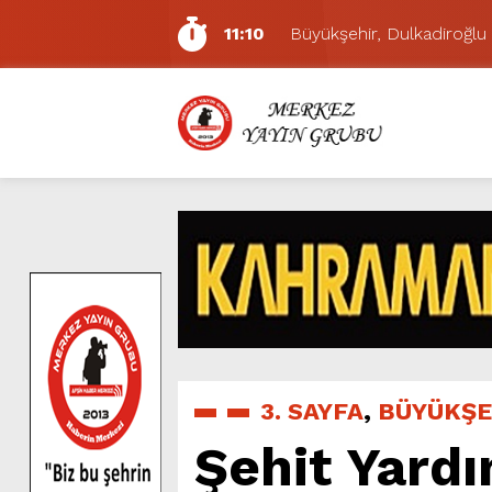
11:10
Büyükşehir, Dulkadiroğlu 
5:17
Uluslararası Bisiklet Yarı
5:15
Büyükşehir, Gazneliler C
6:54
Büyükşehir, Dulkadiroğlu 
6:53
Büyükşehir’den Dulkadiroğ
6:50
Geleneksel Ağustos Fuarı’
6:48
Tevfik Kadıoğlu Kavşağı 
10:21
Dedublüman KAFUM’da Müz
16:31
Yeşilçam’ın Efsanesi Ağu
11:14
Pazarcık’ta Yollar Büyükşe
3. SAYFA
,
BÜYÜKŞE
Şehit Yard