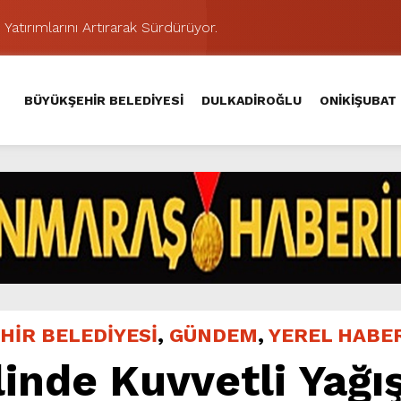
 Yatırımlarını Artırarak Sürdürüyor.
ünü KAFUM’da Sahne Alacak.
MAHALLE TOPLANTISINDA BAĞLARBAŞI MAHALLESİ SAKİNL
BÜYÜKŞEHİR BELEDİYESİ
DULKADİROĞLU
ONİKİŞUBAT
 Caddesi’nde Büyük Dönüşüm Başladı.
hir’le Yenileniyor.
Kırsalında 45 Milyonluk Yol Yatırımını Tamamladı.
şması’nda İkinci Etap Nefes Kesti.
addesi’nde Son Kat Asfalt Serimini Sürdürüyor.
Hacı Murat Caddesi’ni Asfalta Hazırlıyor.
ci Gününe Zakkum Damgası.
HİR BELEDİYESİ
,
GÜNDEM
,
YEREL HABE
inde Kuvvetli Yağış