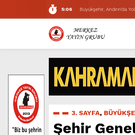
5:06
Büyükşehir, Andırın’da Yol
7:01
Funda Arar, Cumartesi G
6:19
BAŞKAN AKPINAR 101. 
6:17
Dulkadiroğlu Hacı Murat
11:14
Pazarcık’ta Yollar Büyükşe
11:10
Büyükşehir, Dulkadiroğlu 
5:17
Uluslararası Bisiklet Yarı
5:15
Büyükşehir, Gazneliler C
6:54
Büyükşehir, Dulkadiroğlu 
5:20
Ağustos Fuarı’nın Yedin
3. SAYFA
,
BÜYÜKŞE
Şehir Genel