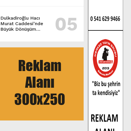
MAHALLESİ
SAKİNLERİYLE
05
BULUŞTU.
Dulkadiroğlu Hacı
Murat Caddesi’nde
Büyük Dönüşüm
Başladı.