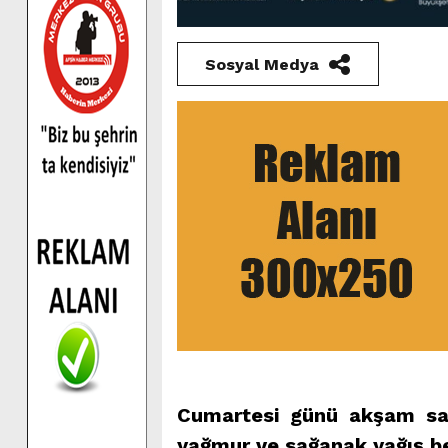
Sosyal Medya
Cumartesi günü akşam saat
yağmur ve sağanak yağış be