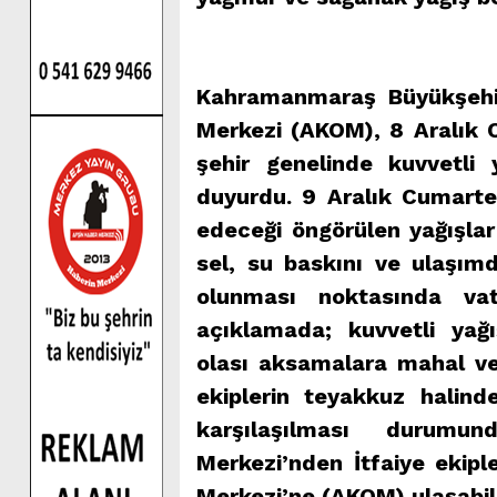
Kahramanmaraş Büyükşehir
Merkezi (AKOM), 8 Aralık 
şehir genelinde kuvvetli
duyurdu. 9 Aralık Cumart
edeceği öngörülen yağışla
sel, su baskını ve ulaşımd
olunması noktasında vat
açıklamada; kuvvetli yağ
olası aksamalara mahal ve
ekiplerin teyakkuz halind
karşılaşılması durumu
Merkezi’nden İtfaiye ekip
Merkezi’ne (AKOM) ulaşabilec