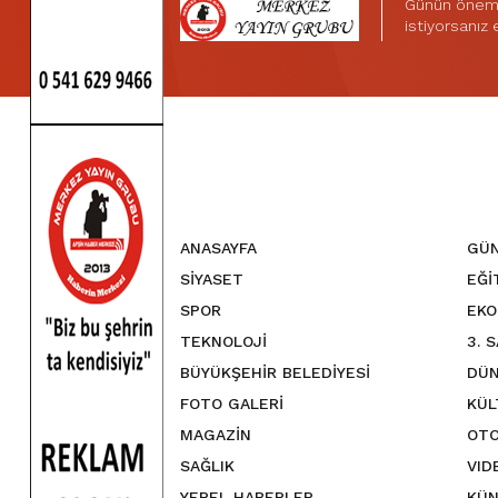
Günün önemli
istiyorsanız
ANASAYFA
GÜ
SİYASET
EĞİ
SPOR
EKO
TEKNOLOJİ
3. 
BÜYÜKŞEHİR BELEDİYESİ
DÜN
FOTO GALERİ
KÜL
MAGAZİN
OTO
SAĞLIK
VID
YEREL HABERLER
KÜN