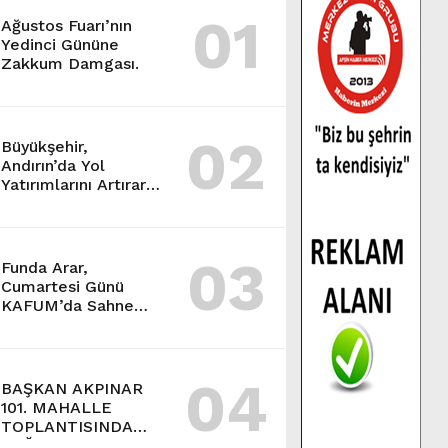
01
Ağustos Fuarı’nın
Yedinci Gününe
Zakkum Damgası.
02
Büyükşehir,
Andırın’da Yol
Yatırımlarını Artırarak
Sürdürüyor.
03
Funda Arar,
Cumartesi Günü
KAFUM’da Sahne
Alacak.
04
BAŞKAN AKPINAR
101. MAHALLE
TOPLANTISINDA
BAĞLARBAŞI