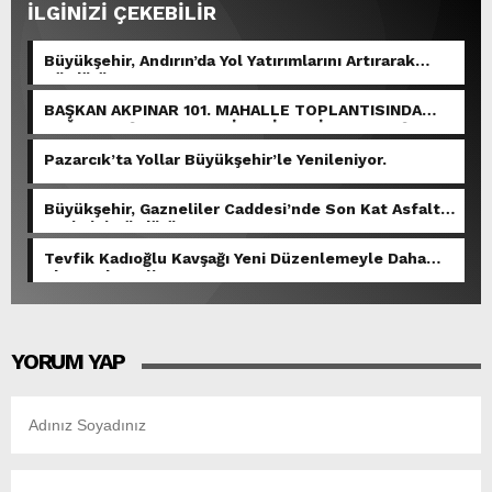
İLGİNİZİ ÇEKEBİLİR
Büyükşehir, Andırın’da Yol Yatırımlarını Artırarak
Sürdürüyor.
BAŞKAN AKPINAR 101. MAHALLE TOPLANTISINDA
BAĞLARBAŞI MAHALLESİ SAKİNLERİYLE BULUŞTU.
Pazarcık’ta Yollar Büyükşehir’le Yenileniyor.
Büyükşehir, Gazneliler Caddesi’nde Son Kat Asfalt
Serimini Sürdürüyor.
Tevfik Kadıoğlu Kavşağı Yeni Düzenlemeyle Daha
Akıcı Hale Geliyor.
YORUM YAP