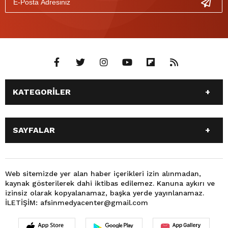
KATEGORİLER
ANASAYFA
GÜNDEM
SAYFALAR
SİYASET
EĞİTİM
SPOR
EKONOMİ
ANASAYFA
GÜNDEM
TEKNOLOJİ
3. SAYFA
SİYASET
EĞİTİM
Web sitemizde yer alan haber içerikleri izin alınmadan,
BÜYÜKŞEHİR BELEDİYESİ
DÜNYA
kaynak gösterilerek dahi iktibas edilemez. Kanuna aykırı ve
SPOR
EKONOMİ
FOTO GALERİ
KÜLTÜR SANAT
izinsiz olarak kopyalanamaz, başka yerde yayınlanamaz.
TEKNOLOJİ
3. SAYFA
İLETİŞİM: afsinmedyacenter@gmail.com
MAGAZİN
OTOMOBİL
BÜYÜKŞEHİR BELEDİYESİ
DÜNYA
SAĞLIK
VIDEO GALERİ
FOTO GALERİ
KÜLTÜR SANAT