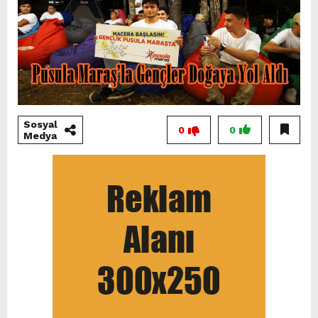
Sosyal
0
0
Medya