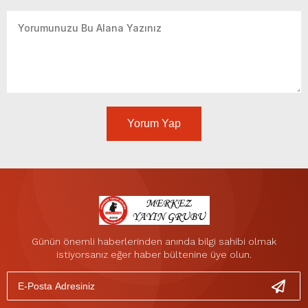
Yorum Yap
Günün önemli haberlerinden anında bilgi sahibi olmak
istiyorsanız eğer haber bültenine üye olun.