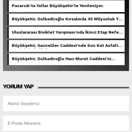
Pazarcık’ta Yollar Büyükşehir’le Yenileniyor.
Büyükşehir, Dulkadiroğlu Kırsalında 45 Milyonluk Yol
Yatırımını Tamamladı.
Uluslararası Bisiklet Yarışması’nda İkinci Etap Nefes
Kesti.
Büyükşehir, Gazneliler Caddesi’nde Son Kat Asfalt
Serimini Sürdürüyor.
Büyükşehir, Dulkadiroğlu Hacı Murat Caddesi’ni
Asfalta Hazırlıyor.
YORUM YAP