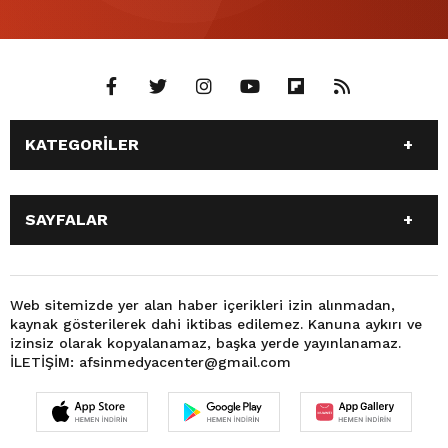
KATEGORİLER
ANASAYFA
GÜNDEM
SAYFALAR
SİYASET
EĞİTİM
SPOR
EKONOMİ
ANASAYFA
GÜNDEM
TEKNOLOJİ
3. SAYFA
SİYASET
EĞİTİM
Web sitemizde yer alan haber içerikleri izin alınmadan,
BÜYÜKŞEHİR BELEDİYESİ
DÜNYA
kaynak gösterilerek dahi iktibas edilemez. Kanuna aykırı ve
SPOR
EKONOMİ
FOTO GALERİ
KÜLTÜR SANAT
izinsiz olarak kopyalanamaz, başka yerde yayınlanamaz.
TEKNOLOJİ
3. SAYFA
İLETİŞİM: afsinmedyacenter@gmail.com
MAGAZİN
OTOMOBİL
BÜYÜKŞEHİR BELEDİYESİ
DÜNYA
SAĞLIK
VIDEO GALERİ
FOTO GALERİ
KÜLTÜR SANAT
YEREL HABERLER
KÜNYE
MAGAZİN
OTOMOBİL
İLETİŞİM