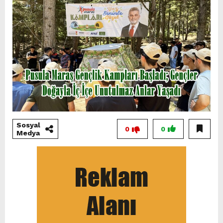
Sosyal
0
0
Medya