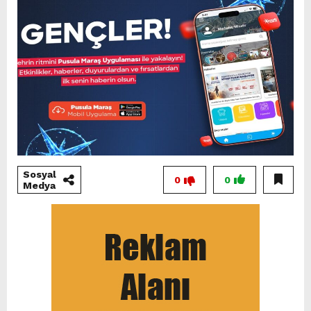
Sosyal
0
0
Medya