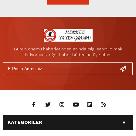
Günün önemli haberlerinden anında bilgi sahibi olmak
istiyorsanız eğer haber bültenine üye olun.
KATEGORİLER