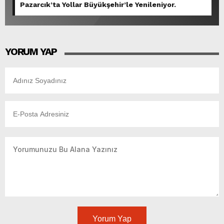
Pazarcık’ta Yollar Büyükşehir’le Yenileniyor.
YORUM YAP
Yorum Yap