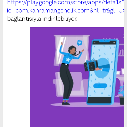
https://play.google.com/store/apps/details?
id=com.kahramangenclik.com&hl=tr&gl=US
bağlantısıyla indirilebiliyor.