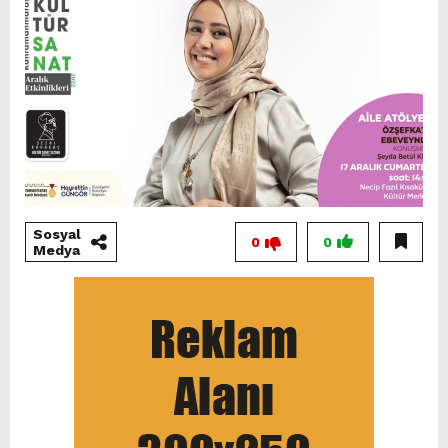
Sosyal
0
0
Medya