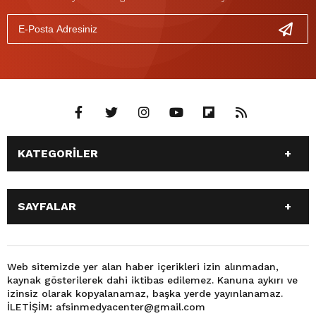
KATEGORİLER
ANASAYFA
GÜNDEM
SAYFALAR
SİYASET
EĞİTİM
SPOR
EKONOMİ
ANASAYFA
GÜNDEM
TEKNOLOJİ
3. SAYFA
SİYASET
EĞİTİM
Web sitemizde yer alan haber içerikleri izin alınmadan,
BÜYÜKŞEHİR BELEDİYESİ
DÜNYA
kaynak gösterilerek dahi iktibas edilemez. Kanuna aykırı ve
SPOR
EKONOMİ
FOTO GALERİ
KÜLTÜR SANAT
izinsiz olarak kopyalanamaz, başka yerde yayınlanamaz.
TEKNOLOJİ
3. SAYFA
İLETİŞİM: afsinmedyacenter@gmail.com
MAGAZİN
OTOMOBİL