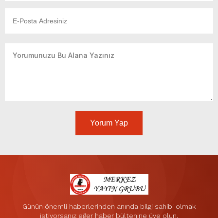
Yorum Yap
Günün önemli haberlerinden anında bilgi sahibi olmak
istiyorsanız eğer haber bültenine üye olun.