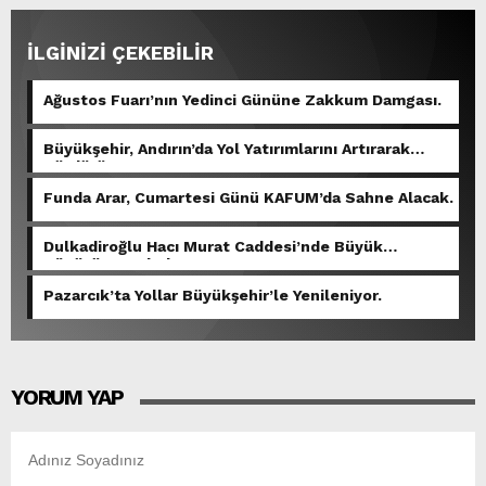
İLGİNİZİ ÇEKEBİLİR
Ağustos Fuarı’nın Yedinci Gününe Zakkum Damgası.
Büyükşehir, Andırın’da Yol Yatırımlarını Artırarak
Sürdürüyor.
Funda Arar, Cumartesi Günü KAFUM’da Sahne Alacak.
Dulkadiroğlu Hacı Murat Caddesi’nde Büyük
Dönüşüm Başladı.
Pazarcık’ta Yollar Büyükşehir’le Yenileniyor.
YORUM YAP