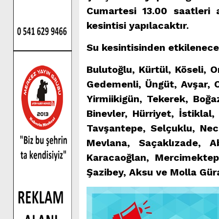
Cumartesi 13.00 saatleri 
kesintisi yapılacaktır.
Su kesintisinden etkilenece
Bulutoğlu, Kürtül, Köseli, O
Gedemenli, Üngüt, Avşar, 
Yirmiikigün, Tekerek, Boğaz
Binevler, Hürriyet, İstikl
Tavşantepe, Selçuklu, Necip
Mevlana, Saçaklızade, A
Karacaoğlan, Mercimektepe
Şazibey, Aksu ve Molla Güra