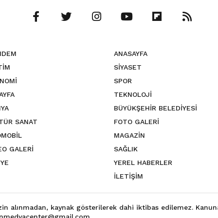
NDEM
ANASAYFA
TİM
SİYASET
NOMİ
SPOR
SAYFA
TEKNOLOJİ
YA
BÜYÜKŞEHİR BELEDİYESİ
TÜR SANAT
FOTO GALERİ
MOBİL
MAGAZİN
EO GALERİ
SAĞLIK
YE
YEREL HABERLER
İLETİŞİM
izin alınmadan, kaynak gösterilerek dahi iktibas edilemez. Kanun
fsinmedyacenter@gmail.com