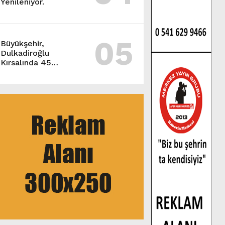
Yenileniyor.
05
Büyükşehir,
Dulkadiroğlu
Kırsalında 45
Milyonluk Yol
Yatırımını Tamamladı.