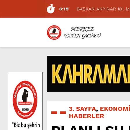
6:19
BAŞKAN AKPINAR 101. 
6:17
Dulkadiroğlu Hacı Murat
11:14
Pazarcık’ta Yollar Büyükşe
11:10
Büyükşehir, Dulkadiroğlu 
5:17
Uluslararası Bisiklet Yarı
5:15
Büyükşehir, Gazneliler C
6:54
Büyükşehir, Dulkadiroğlu 
6:53
Büyükşehir’den Dulkadiroğ
6:50
Geleneksel Ağustos Fuarı’
7:01
Funda Arar, Cumartesi G
3. SAYFA
,
EKONOM
HABERLER