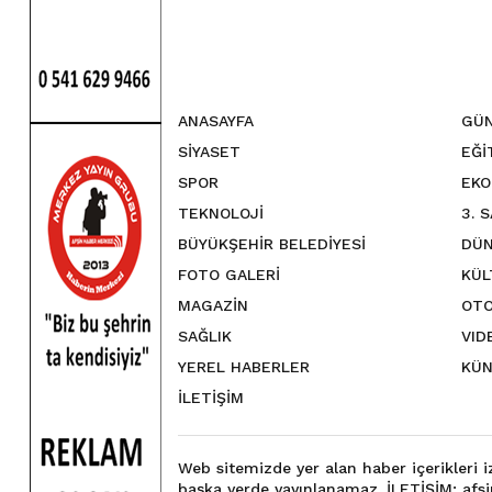
ANASAYFA
GÜ
SİYASET
EĞİ
SPOR
EKO
TEKNOLOJİ
3. 
BÜYÜKŞEHİR BELEDİYESİ
DÜN
FOTO GALERİ
KÜL
MAGAZİN
OTO
SAĞLIK
VID
YEREL HABERLER
KÜN
İLETİŞİM
Web sitemizde yer alan haber içerikleri 
başka yerde yayınlanamaz. İLETİŞİM: a