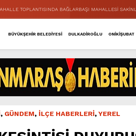
MAHALLE TOPLANTISINDA BAĞLARBAŞI MAHALLESİ SAKİNL
 Caddesi’nde Büyük Dönüşüm Başladı.
hir’le Yenileniyor.
BÜYÜKŞEHİR BELEDİYESİ
DULKADİROĞLU
ONİKİŞUBAT
Kırsalında 45 Milyonluk Yol Yatırımını Tamamladı.
şması’nda İkinci Etap Nefes Kesti.
addesi’nde Son Kat Asfalt Serimini Sürdürüyor.
Hacı Murat Caddesi’ni Asfalta Hazırlıyor.
lu Kırsalına Değer Katan Yol Yatırımı.
nda Eğlence ve Nostalji Bir Aradaydı.
ünü KAFUM’da Sahne Alacak.
İ
,
GÜNDEM
,
İLÇE HABERLERİ
,
YEREL