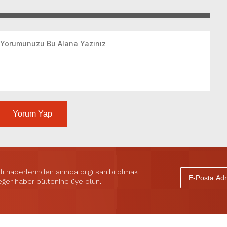
Yorum Yap
 haberlerinden anında bilgi sahibi olmak
 eğer haber bültenine üye olun.