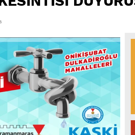
 KESİNTİSİ DUYURU
8