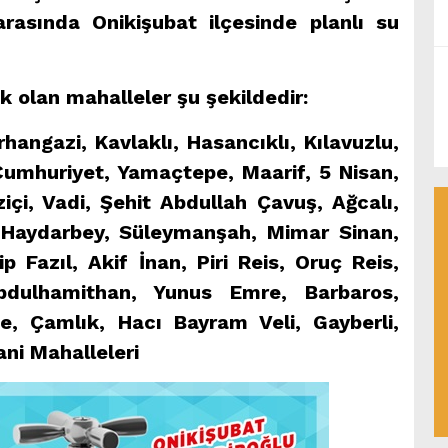
arasında Onikişubat ilçesinde planlı su
k olan mahalleler şu şekildedir:
rhangazi, Kavlaklı, Hasancıklı, Kılavuzlu,
Cumhuriyet, Yamaçtepe, Maarif, 5 Nisan,
içi, Vadi, Şehit Abdullah Çavuş, Ağcalı,
al, Haydarbey, Süleymanşah, Mimar Sinan,
 Fazıl, Akif İnan, Piri Reis, Oruç Reis,
bdulhamithan, Yunus Emre, Barbaros,
, Çamlık, Hacı Bayram Veli, Gayberli,
ni Mahalleleri