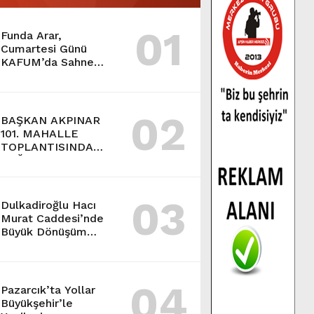
01
Funda Arar,
Cumartesi Günü
KAFUM’da Sahne
Alacak.
02
BAŞKAN AKPINAR
101. MAHALLE
TOPLANTISINDA
BAĞLARBAŞI
MAHALLESİ
SAKİNLERİYLE
03
BULUŞTU.
Dulkadiroğlu Hacı
Murat Caddesi’nde
Büyük Dönüşüm
Başladı.
04
Pazarcık’ta Yollar
Büyükşehir’le