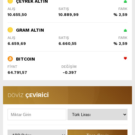
ÇEYREK ALTIN
ALIŞ
SATIŞ
FARK
10.655,50
10.889,99
% 2,59
GRAM ALTIN
ALIŞ
SATIŞ
FARK
6.659,69
6.660,55
% 2,59
BITCOIN
FİYAT
DEĞİŞİM
64.791,57
-0.397
DÖVİZ
ÇEVİRİCİ