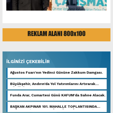
İLGİNİZİ ÇEKEBİLİR
Ağustos Fuarı’nın Yedinci Gününe Zakkum Damgası.
Büyükşehir, Andırın’da Yol Yatırımlarını Artırarak
Sürdürüyor.
Funda Arar, Cumartesi Günü KAFUM’da Sahne Alacak.
BAŞKAN AKPINAR 101. MAHALLE TOPLANTISINDA
BAĞLARBAŞI MAHALLESİ SAKİNLERİYLE BULUŞTU.