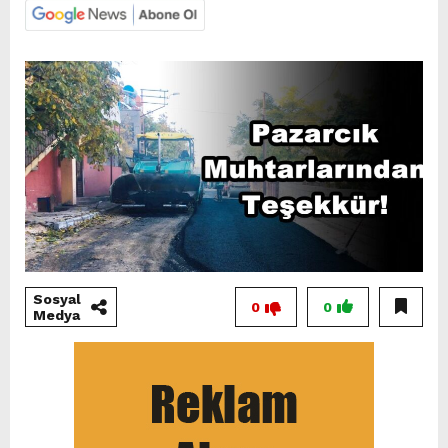
Sosyal
0
0
Medya