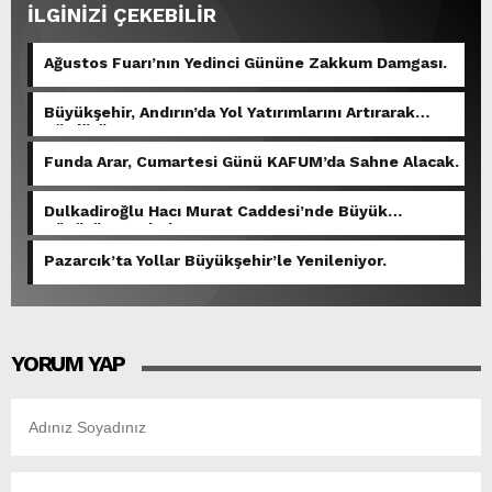
İLGİNİZİ ÇEKEBİLİR
Ağustos Fuarı’nın Yedinci Gününe Zakkum Damgası.
Büyükşehir, Andırın’da Yol Yatırımlarını Artırarak
Sürdürüyor.
Funda Arar, Cumartesi Günü KAFUM’da Sahne Alacak.
Dulkadiroğlu Hacı Murat Caddesi’nde Büyük
Dönüşüm Başladı.
Pazarcık’ta Yollar Büyükşehir’le Yenileniyor.
YORUM YAP