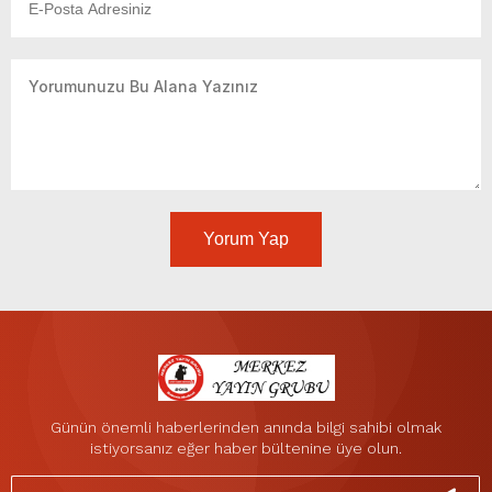
Yorum Yap
Günün önemli haberlerinden anında bilgi sahibi olmak
istiyorsanız eğer haber bültenine üye olun.