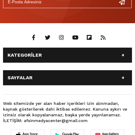
KATEGORİLER
ANASAYFA
GÜNDEM
SAYFALAR
SİYASET
EĞİTİM
SPOR
EKONOMİ
ANASAYFA
GÜNDEM
TEKNOLOJİ
3. SAYFA
SİYASET
EĞİTİM
Web sitemizde yer alan haber içerikleri izin alınmadan,
BÜYÜKŞEHİR BELEDİYESİ
DÜNYA
kaynak gösterilerek dahi iktibas edilemez. Kanuna aykırı ve
SPOR
EKONOMİ
FOTO GALERİ
KÜLTÜR SANAT
izinsiz olarak kopyalanamaz, başka yerde yayınlanamaz.
TEKNOLOJİ
3. SAYFA
İLETİŞİM: afsinmedyacenter@gmail.com
MAGAZİN
OTOMOBİL
BÜYÜKŞEHİR BELEDİYESİ
DÜNYA
SAĞLIK
VIDEO GALERİ
FOTO GALERİ
KÜLTÜR SANAT