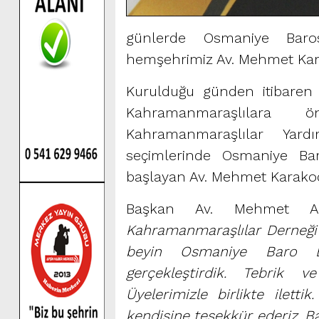
günlerde Osmaniye Baro
hemşehrimiz Av. Mehmet Karak
Kurulduğu günden itibaren y
Kahramanmaraşlılara 
Kahramanmaraşlılar Yar
seçimlerinde Osmaniye Ba
başlayan Av. Mehmet Karakoç’
Başkan Av. Mehmet Alt
Kahramanmaraşlılar Derneğ
beyin Osmaniye Baro Ba
gerçekleştirdik. Tebrik v
Üyelerimizle birlikte iletti
kendisine teşekkür ederiz. Baş