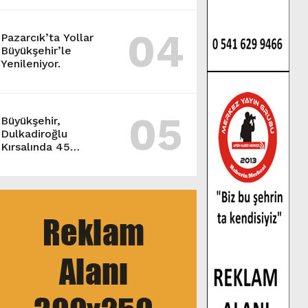
04
Pazarcık’ta Yollar
Büyükşehir’le
Yenileniyor.
05
Büyükşehir,
Dulkadiroğlu
Kırsalında 45
Milyonluk Yol
Yatırımını Tamamladı.