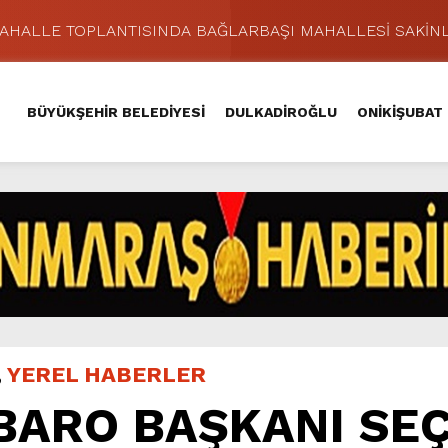
MAHALLE TOPLANTISINDA BAĞLARBAŞI MAHALLESİ SAKİNL
 Caddesi’nde Büyük Dönüşüm Başladı.
hir’le Yenileniyor.
BÜYÜKŞEHİR BELEDİYESİ
DULKADİROĞLU
ONİKİŞUBAT
Kırsalında 45 Milyonluk Yol Yatırımını Tamamladı.
şması’nda İkinci Etap Nefes Kesti.
addesi’nde Son Kat Asfalt Serimini Sürdürüyor.
Hacı Murat Caddesi’ni Asfalta Hazırlıyor.
lu Kırsalına Değer Katan Yol Yatırımı.
nda Eğlence ve Nostalji Bir Aradaydı.
ünü KAFUM’da Sahne Alacak.
,
YEREL HABERLER
BARO BAŞKANI SEÇ