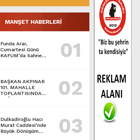
MANŞET HABERLERİ
01
Funda Arar,
Cumartesi Günü
KAFUM’da Sahne
Alacak.
02
BAŞKAN AKPINAR
101. MAHALLE
TOPLANTISINDA
BAĞLARBAŞI
MAHALLESİ
SAKİNLERİYLE
03
BULUŞTU.
Dulkadiroğlu Hacı
Murat Caddesi’nde
Büyük Dönüşüm
Başladı.