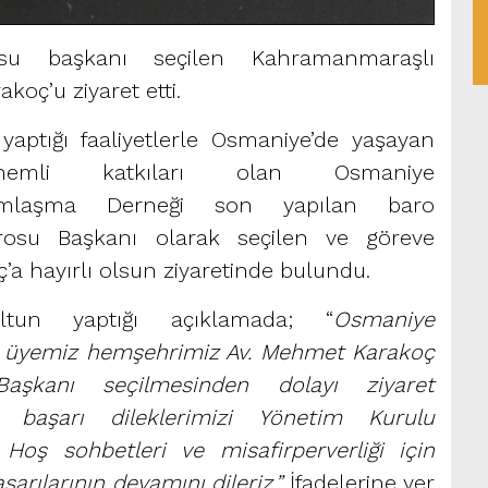
su başkanı seçilen Kahramanmaraşlı
oç’u ziyaret etti.
aptığı faaliyetlerle Osmaniye’de yaşayan
önemli katkıları olan Osmaniye
dımlaşma Derneği son yapılan baro
rosu Başkanı olarak seçilen ve göreve
a hayırlı olsun ziyaretinde bulundu.
un yaptığı açıklamada; “
Osmaniye
i üyemiz hemşehrimiz Av. Mehmet Karakoç
şkanı seçilmesinden dolayı ziyaret
e başarı dileklerimizi Yönetim Kurulu
k. Hoş sohbetleri ve misafirperverliği için
arılarının devamını dileriz.”
İfadelerine yer