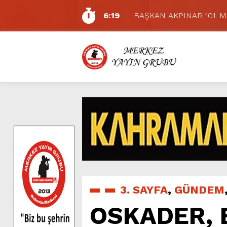
6:19
BAŞKAN AKPINAR 101. 
6:17
Dulkadiroğlu Hacı Murat
11:14
Pazarcık’ta Yollar Büyükşe
11:10
Büyükşehir, Dulkadiroğlu 
5:17
Uluslararası Bisiklet Yarı
5:15
Büyükşehir, Gazneliler C
6:54
Büyükşehir, Dulkadiroğlu 
6:53
Büyükşehir’den Dulkadiroğ
6:50
Geleneksel Ağustos Fuarı’
7:01
Funda Arar, Cumartesi G
3. SAYFA
,
GÜNDEM
OSKADER, 