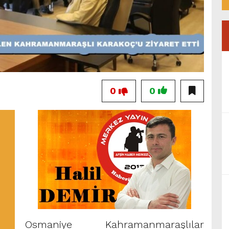
0
0
Osmaniye Kahramanmaraşlılar