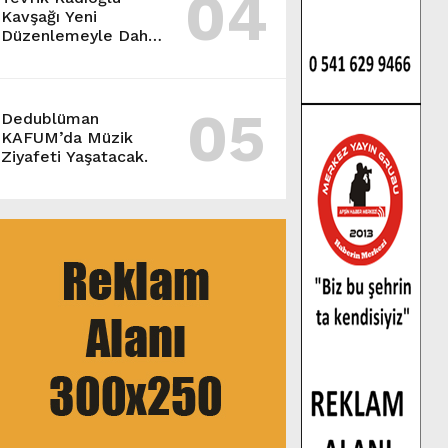
04
Kavşağı Yeni
Düzenlemeyle Daha
Akıcı Hale Geliyor.
05
Dedublüman
KAFUM’da Müzik
Ziyafeti Yaşatacak.