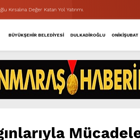
lu Kırsalına Değer Katan Yol Yatırımı.
nda Eğlence ve Nostalji Bir Aradaydı.
Yeni Düzenlemeyle Daha Akıcı Hale Geliyor.
BÜYÜKŞEHİR BELEDİYESİ
DULKADİROĞLU
ONİKİŞUBAT
ik Ziyafeti Yaşatacak.
stos Fuarı’nda Hayat Bulacak
nuvası, Salı Günü KAFUM – Ali Kayası Etabıyla Başlıyor.
iklere Unutulmaz Eğlence Yaşattı.
 Bilgi, Beceri ve Eğlence Yarışacak.
nikleri Eğlence Dolu Bir Gün Bekliyor.
Hacı Murat Caddesi’ni Asfalta Hazırlıyor.
ınlarıyla Mücadele