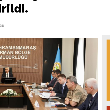
rildi.
:36