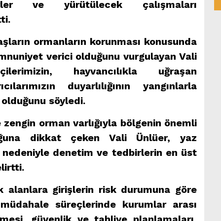
rler ve yürütülecek çalışmaları
ti.
şların ormanların korunması konusunda
mnuniyet verici olduğunu vurgulayan Vali
çilerimizin, hayvancılıkla uğraşan
ılarımızın duyarlılığının yangınlarla
olduğunu söyledi.
ve zengin orman varlığıyla bölgenin önemli
uğuna dikkat çeken Vali Ünlüer, yaz
k nedeniyle denetim ve tedbirlerin en üst
irtti.
k alanlara girişlerin risk durumuna göre
 müdahale süreçlerinde kurumlar arası
mesi, güvenlik ve tahliye planlamaları,