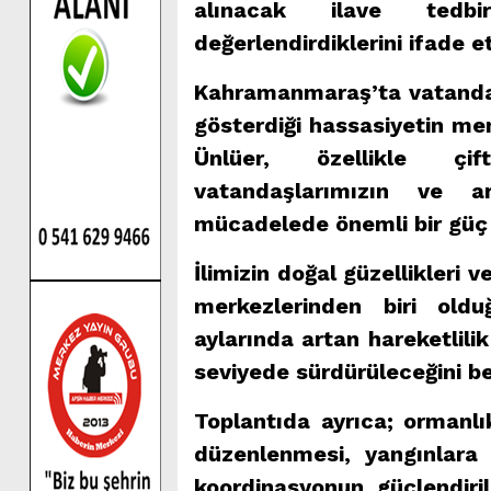
alınacak ilave tedbi
değerlendirdiklerini ifade et
Kahramanmaraş’ta vatanda
gösterdiği hassasiyetin me
Ünlüer, özellikle çift
vatandaşlarımızın ve arıc
mücadelede önemli bir güç 
İlimizin doğal güzellikleri 
merkezlerinden biri old
aylarında artan hareketlili
seviyede sürdürüleceğini bel
Toplantıda ayrıca; ormanlı
düzenlenmesi, yangınlara
koordinasyonun güçlendiril