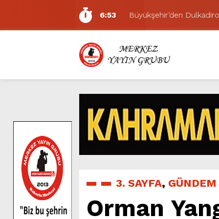
6:53
Büyükşehir’den Dulkadiroğ
6:50
Geleneksel Ağustos Fuarı’
6:48
Tevfik Kadıoğlu Kavşağı 
10:21
Dedublüman KAFUM’da Müz
16:31
Yeşilçam’ın Efsanesi Ağu
16:30
Uluslararası Bisiklet Tur
8:32
Büyükşehir, KAFUM’da Min
8:27
KAFUM’da Sahne Ailelerin;
4:15
2 Ağustos’ta KAFUM’da Mi
6:54
Büyükşehir, Dulkadiroğlu 
3. SAYFA
,
GÜNDEM
Orman Yang