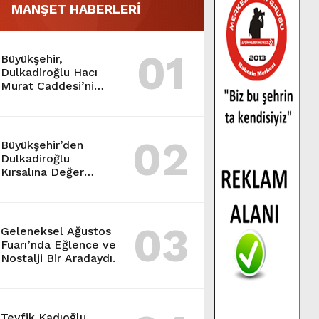
MANŞET HABERLERİ
01
Büyükşehir,
Dulkadiroğlu Hacı
Murat Caddesi’ni
Asfalta Hazırlıyor.
02
Büyükşehir’den
Dulkadiroğlu
Kırsalına Değer
Katan Yol Yatırımı.
03
Geleneksel Ağustos
Fuarı’nda Eğlence ve
Nostalji Bir Aradaydı.
Tevfik Kadıoğlu