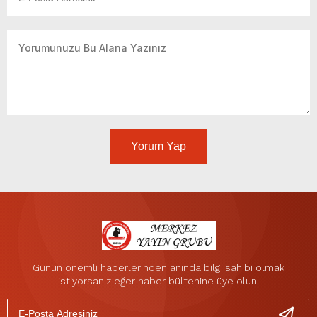
Yorum Yap
Günün önemli haberlerinden anında bilgi sahibi olmak
istiyorsanız eğer haber bültenine üye olun.