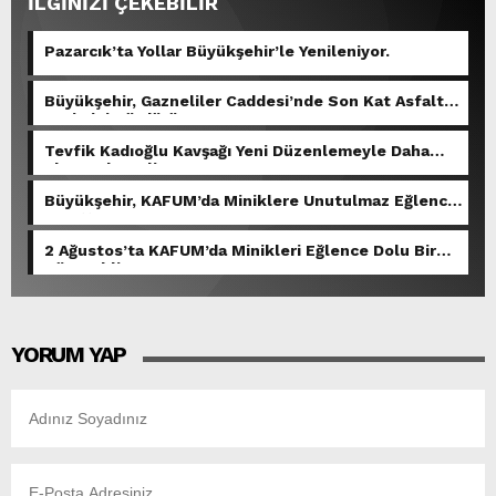
İLGİNİZİ ÇEKEBİLİR
Pazarcık’ta Yollar Büyükşehir’le Yenileniyor.
Büyükşehir, Gazneliler Caddesi’nde Son Kat Asfalt
Serimini Sürdürüyor.
Tevfik Kadıoğlu Kavşağı Yeni Düzenlemeyle Daha
Akıcı Hale Geliyor.
Büyükşehir, KAFUM’da Miniklere Unutulmaz Eğlence
Yaşattı.
2 Ağustos’ta KAFUM’da Minikleri Eğlence Dolu Bir
Gün Bekliyor.
YORUM YAP