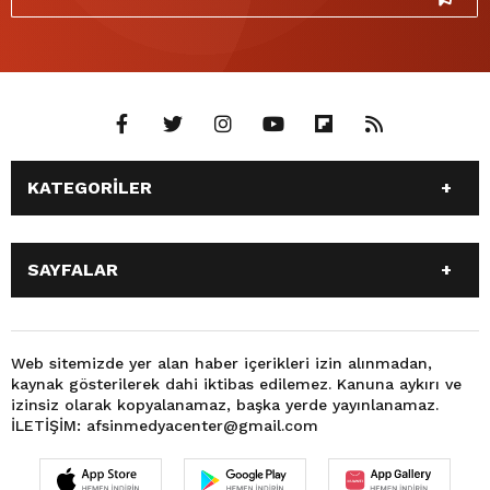
KATEGORİLER
ANASAYFA
GÜNDEM
SAYFALAR
SİYASET
EĞİTİM
SPOR
EKONOMİ
ANASAYFA
GÜNDEM
TEKNOLOJİ
3. SAYFA
SİYASET
EĞİTİM
Web sitemizde yer alan haber içerikleri izin alınmadan,
BÜYÜKŞEHİR BELEDİYESİ
DÜNYA
kaynak gösterilerek dahi iktibas edilemez. Kanuna aykırı ve
SPOR
EKONOMİ
FOTO GALERİ
KÜLTÜR SANAT
izinsiz olarak kopyalanamaz, başka yerde yayınlanamaz.
TEKNOLOJİ
3. SAYFA
İLETİŞİM: afsinmedyacenter@gmail.com
MAGAZİN
OTOMOBİL
BÜYÜKŞEHİR BELEDİYESİ
DÜNYA
SAĞLIK
VIDEO GALERİ
FOTO GALERİ
KÜLTÜR SANAT
YEREL HABERLER
KÜNYE