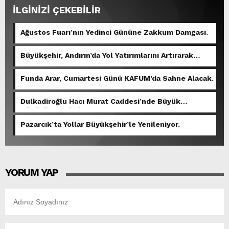
İLGİNİZİ ÇEKEBİLİR
Ağustos Fuarı’nın Yedinci Gününe Zakkum Damgası.
Büyükşehir, Andırın’da Yol Yatırımlarını Artırarak
Sürdürüyor.
Funda Arar, Cumartesi Günü KAFUM’da Sahne Alacak.
Dulkadiroğlu Hacı Murat Caddesi’nde Büyük
Dönüşüm Başladı.
Pazarcık’ta Yollar Büyükşehir’le Yenileniyor.
YORUM YAP