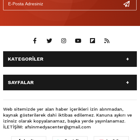
KATEGORİLER
ANASAYFA
GÜNDEM
SAYFALAR
SİYASET
EĞİTİM
SPOR
EKONOMİ
ANASAYFA
GÜNDEM
TEKNOLOJİ
3. SAYFA
SİYASET
EĞİTİM
Web sitemizde yer alan haber içerikleri izin alınmadan,
BÜYÜKŞEHİR BELEDİYESİ
DÜNYA
kaynak gösterilerek dahi iktibas edilemez. Kanuna aykırı ve
SPOR
EKONOMİ
FOTO GALERİ
KÜLTÜR SANAT
izinsiz olarak kopyalanamaz, başka yerde yayınlanamaz.
TEKNOLOJİ
3. SAYFA
İLETİŞİM: afsinmedyacenter@gmail.com
MAGAZİN
OTOMOBİL
BÜYÜKŞEHİR BELEDİYESİ
DÜNYA
SAĞLIK
VIDEO GALERİ