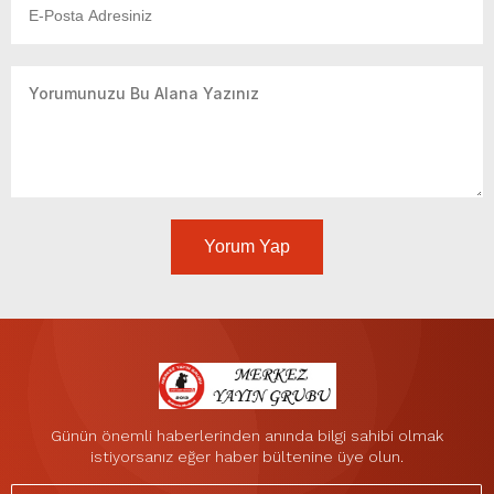
Yorum Yap
Günün önemli haberlerinden anında bilgi sahibi olmak
istiyorsanız eğer haber bültenine üye olun.