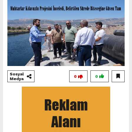
Sosyal
0
0
Medya