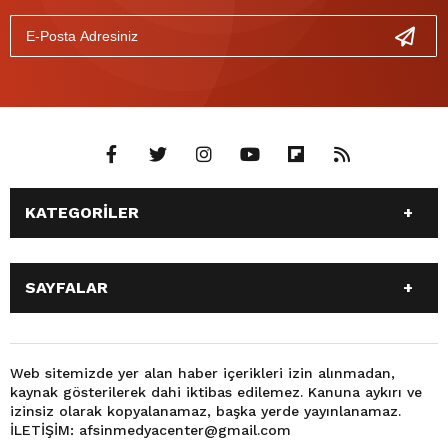
KATEGORİLER
ANASAYFA
GÜNDEM
SAYFALAR
SİYASET
EĞİTİM
SPOR
EKONOMİ
ANASAYFA
GÜNDEM
TEKNOLOJİ
3. SAYFA
SİYASET
EĞİTİM
Web sitemizde yer alan haber içerikleri izin alınmadan,
BÜYÜKŞEHİR BELEDİYESİ
DÜNYA
kaynak gösterilerek dahi iktibas edilemez. Kanuna aykırı ve
SPOR
EKONOMİ
FOTO GALERİ
KÜLTÜR SANAT
izinsiz olarak kopyalanamaz, başka yerde yayınlanamaz.
TEKNOLOJİ
3. SAYFA
İLETİŞİM: afsinmedyacenter@gmail.com
MAGAZİN
OTOMOBİL