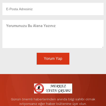
Yorum Yap
Günün önemli haberlerinden anında bilgi sahibi olmak
istiyorsanız eğer haber bültenine üye olun.