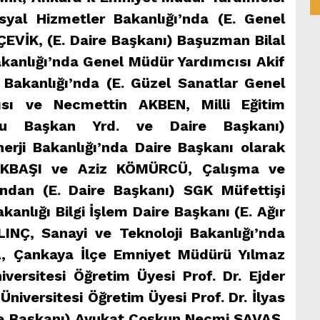
yal Hizmetler Bakanlığı’nda (E. Genel
ÇEVİK, (E. Daire Başkanı) Başuzman Bilal
kanlığı’nda Genel Müdür Yardımcısı Akif
Bakanlığı’nda (E. Güzel Sanatlar Genel
sı ve Necmettin AKBEN, Milli Eğitim
rulu Başkan Yrd. ve Daire Başkanı)
erji Bakanlığı’nda Daire Başkanı olarak
İKBAŞI ve Aziz KÖMÜRCÜ, Çalışma ve
’ndan (E. Daire Başkanı) SGK Müfettişi
nlığı Bilgi İşlem Daire Başkanı (E. Ağır
NÇ, Sanayi ve Teknoloji Bakanlığı’nda
, Çankaya İlçe Emniyet Müdürü Yılmaz
versitesi Öğretim Üyesi Prof. Dr. Ejder
iversitesi Öğretim Üyesi Prof. Dr. İlyas
e Başkanı) Avukat Coşkun Necmi SAVAŞ,