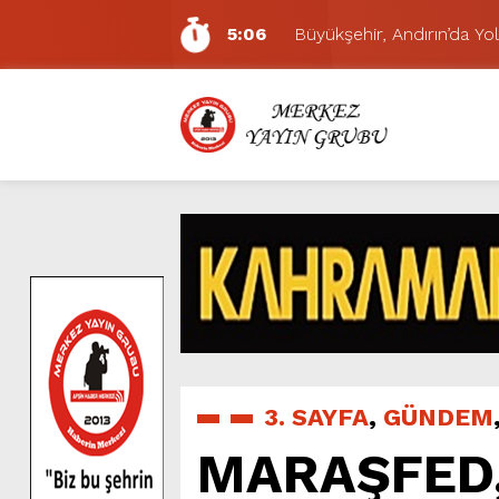
5:06
Büyükşehir, Andırın’da Yol
7:01
Funda Arar, Cumartesi G
6:19
BAŞKAN AKPINAR 101. 
6:17
Dulkadiroğlu Hacı Murat
11:14
Pazarcık’ta Yollar Büyükşe
11:10
Büyükşehir, Dulkadiroğlu 
5:17
Uluslararası Bisiklet Yarı
5:15
Büyükşehir, Gazneliler C
6:54
Büyükşehir, Dulkadiroğlu 
5:20
Ağustos Fuarı’nın Yedin
3. SAYFA
,
GÜNDEM
MARAŞFED, 