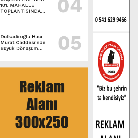
04
101. MAHALLE
TOPLANTISINDA
BAĞLARBAŞI
MAHALLESİ
SAKİNLERİYLE
05
BULUŞTU.
Dulkadiroğlu Hacı
Murat Caddesi’nde
Büyük Dönüşüm
Başladı.