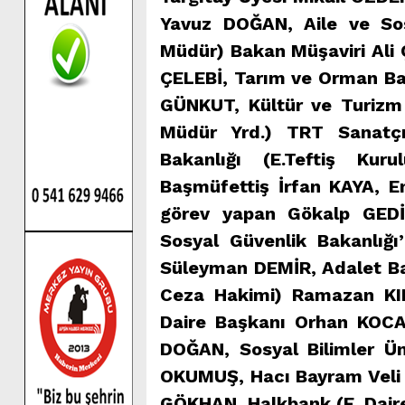
Yavuz DOĞAN, Aile ve Sos
Müdür) Bakan Müşaviri Ali 
ÇELEBİ, Tarım ve Orman Ba
GÜNKUT, Kültür ve Turizm 
Müdür Yrd.) TRT Sanatçı
Bakanlığı (E.Teftiş Ku
Başmüfettiş İrfan KAYA, En
görev yapan Gökalp GED
Sosyal Güvenlik Bakanlığı
Süleyman DEMİR, Adalet Baka
Ceza Hakimi) Ramazan KILI
Daire Başkanı Orhan KOCA
DOĞAN, Sosyal Bilimler Üni
OKUMUŞ, Hacı Bayram Veli Ün
GÖKHAN, Halkbank (E. Dair