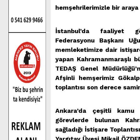
hemşehrilerimizle bir araya 
İstanbul’da faaliyet 
Federasyonu Başkanı Uğu
memleketimize dair istişa
yapan Kahramanmaraşlı bür
TEDAŞ Genel Müdürlüğü’n
Afşinli hemşerimiz Gökalp
toplantısı son derece samim
Ankara’da çeşitli kamu
görevlerde bulunan Kahr
sağladığı İstişare Toplantıs
Yargıtay Üyesi Mikail ÖZDE