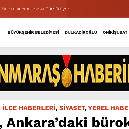
 Yatırımlarını Artırarak Sürdürüyor.
ünü KAFUM’da Sahne Alacak.
MAHALLE TOPLANTISINDA BAĞLARBAŞI MAHALLESİ SAKİNL
BÜYÜKŞEHİR BELEDİYESİ
DULKADİROĞLU
ONİKİŞUBAT
 Caddesi’nde Büyük Dönüşüm Başladı.
hir’le Yenileniyor.
Kırsalında 45 Milyonluk Yol Yatırımını Tamamladı.
şması’nda İkinci Etap Nefes Kesti.
addesi’nde Son Kat Asfalt Serimini Sürdürüyor.
Hacı Murat Caddesi’ni Asfalta Hazırlıyor.
ci Gününe Zakkum Damgası.
,
İLÇE HABERLERİ
,
SİYASET
,
YEREL HAB
Ankara’daki bürok