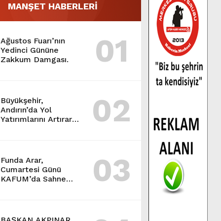
MANŞET HABERLERİ
01
Ağustos Fuarı’nın
Yedinci Gününe
Zakkum Damgası.
02
Büyükşehir,
Andırın’da Yol
Yatırımlarını Artırarak
Sürdürüyor.
03
Funda Arar,
Cumartesi Günü
KAFUM’da Sahne
Alacak.
BAŞKAN AKPINAR