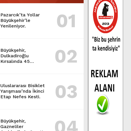
01
Pazarcık’ta Yollar
Büyükşehir’le
Yenileniyor.
02
Büyükşehir,
Dulkadiroğlu
Kırsalında 45
Milyonluk Yol
Yatırımını Tamamladı.
03
Uluslararası Bisiklet
Yarışması’nda İkinci
Etap Nefes Kesti.
04
Büyükşehir,
Gazneliler