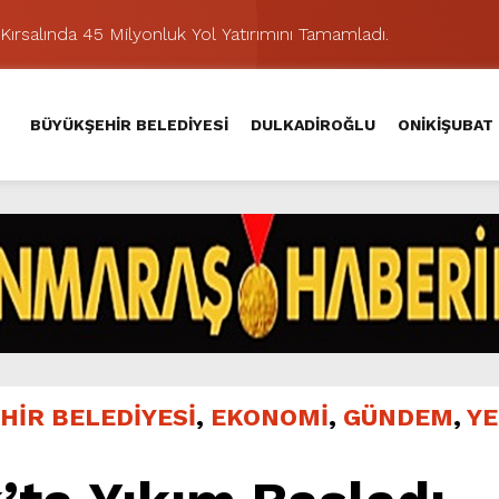
Kırsalında 45 Milyonluk Yol Yatırımını Tamamladı.
şması’nda İkinci Etap Nefes Kesti.
addesi’nde Son Kat Asfalt Serimini Sürdürüyor.
BÜYÜKŞEHİR BELEDİYESİ
DULKADİROĞLU
ONİKİŞUBAT
Hacı Murat Caddesi’ni Asfalta Hazırlıyor.
lu Kırsalına Değer Katan Yol Yatırımı.
nda Eğlence ve Nostalji Bir Aradaydı.
Yeni Düzenlemeyle Daha Akıcı Hale Geliyor.
ik Ziyafeti Yaşatacak.
stos Fuarı’nda Hayat Bulacak
hir’le Yenileniyor.
HİR BELEDİYESİ
,
EKONOMİ
,
GÜNDEM
,
YE