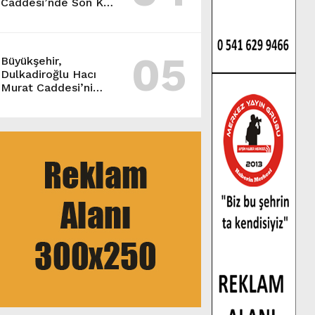
Caddesi’nde Son Kat
Asfalt Serimini
Sürdürüyor.
05
Büyükşehir,
Dulkadiroğlu Hacı
Murat Caddesi’ni
Asfalta Hazırlıyor.