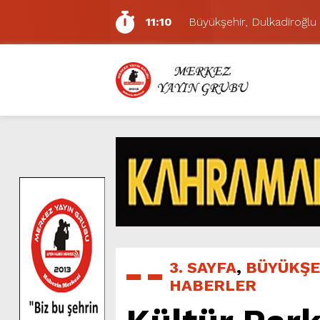
11:10
Büyükşehir, Dulkadiroğlu 
5:17
Uluslararası Bisiklet Yarı
5:15
Büyükşehir, Gazneliler C
6:54
Büyükşehir, Dulkadiroğlu 
6:53
Büyükşehir’den Dulkadiroğ
6:50
Geleneksel Ağustos Fuarı’
6:48
Tevfik Kadıoğlu Kavşağı 
10:21
Dedublüman KAFUM’da Müz
16:31
Yeşilçam’ın Efsanesi Ağu
11:14
Pazarcık’ta Yollar Büyükşe
3. SAYFA
,
BÜYÜKŞE
HABERLER