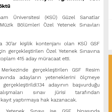
öktü
m Üniversitesi (KSÜ) Güzel Sanatlar
Müzik Bölümleri Özel Yetenek Sınavları
a 30’ar kişilik kontenjanı olan KSÜ GSF
in gerçekleştirilen Özel Yetenek Sınavına
n toplam 415 aday müracaat etti.
erkezinde gerçekleştirilen GSF Resim
vında adayların yeteneklerini ölçmeye
gerçekleştirildi.134 adayının başvurduğu
alışmaları sınav jürisi tarafından
i kayıt yaptırmaya hak kazanacak.
 Yetenek Sınavı ise GSF binasında