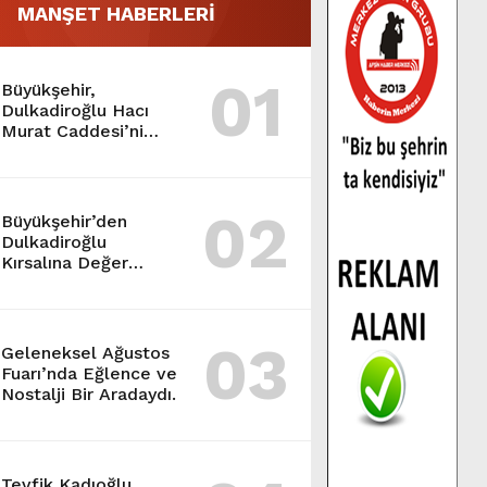
MANŞET HABERLERİ
01
Büyükşehir,
Dulkadiroğlu Hacı
Murat Caddesi’ni
Asfalta Hazırlıyor.
02
Büyükşehir’den
Dulkadiroğlu
Kırsalına Değer
Katan Yol Yatırımı.
03
Geleneksel Ağustos
Fuarı’nda Eğlence ve
Nostalji Bir Aradaydı.
Tevfik Kadıoğlu