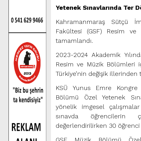
Yetenek Sınavlarında Ter D
Kahramanmaraş Sütçü İma
Fakültesi (GSF) Resim ve 
tamamlandı.
2023-2024 Akademik Yılınd
Resim ve Müzik Bölümleri iç
Türkiye’nin değişik illerinde
KSÜ Yunus Emre Kongre M
Bölümü Özel Yetenek Sına
yönelik imgesel çalışmalar 
sınavda öğrencilerin ç
değerlendirilirken 30 öğrenc
GSF Müzik Bölümü Özel