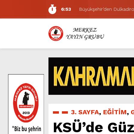
6:53
Büyükşehir’den Dulkadiroğ
6:50
Geleneksel Ağustos Fuarı’
6:48
Tevfik Kadıoğlu Kavşağı 
10:21
Dedublüman KAFUM’da Müz
16:31
Yeşilçam’ın Efsanesi Ağu
16:30
Uluslararası Bisiklet Tur
8:32
Büyükşehir, KAFUM’da Min
8:27
KAFUM’da Sahne Ailelerin;
4:15
2 Ağustos’ta KAFUM’da Mi
6:54
Büyükşehir, Dulkadiroğlu 
3. SAYFA
,
EĞİTİM
,
KSÜ’de Güze