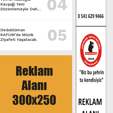
04
Kavşağı Yeni
Düzenlemeyle Daha
Akıcı Hale Geliyor.
05
Dedublüman
KAFUM’da Müzik
Ziyafeti Yaşatacak.