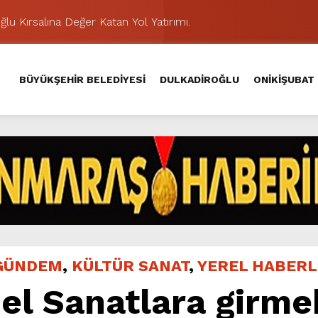
lu Kırsalına Değer Katan Yol Yatırımı.
nda Eğlence ve Nostalji Bir Aradaydı.
Yeni Düzenlemeyle Daha Akıcı Hale Geliyor.
BÜYÜKŞEHİR BELEDİYESİ
DULKADİROĞLU
ONİKİŞUBAT
ik Ziyafeti Yaşatacak.
stos Fuarı’nda Hayat Bulacak
nuvası, Salı Günü KAFUM – Ali Kayası Etabıyla Başlıyor.
iklere Unutulmaz Eğlence Yaşattı.
 Bilgi, Beceri ve Eğlence Yarışacak.
nikleri Eğlence Dolu Bir Gün Bekliyor.
Hacı Murat Caddesi’ni Asfalta Hazırlıyor.
GÜNDEM
,
KÜLTÜR SANAT
,
YEREL HABER
l Sanatlara girmek