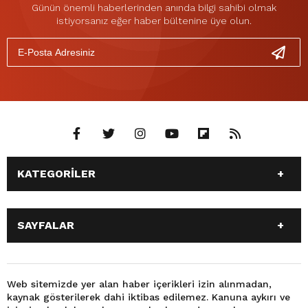
Günün önemli haberlerinden anında bilgi sahibi olmak
istiyorsanız eğer haber bültenine üye olun.
KATEGORİLER
ANASAYFA
GÜNDEM
SAYFALAR
SİYASET
EĞİTİM
SPOR
EKONOMİ
ANASAYFA
GÜNDEM
TEKNOLOJİ
3. SAYFA
SİYASET
EĞİTİM
Web sitemizde yer alan haber içerikleri izin alınmadan,
BÜYÜKŞEHİR BELEDİYESİ
DÜNYA
kaynak gösterilerek dahi iktibas edilemez. Kanuna aykırı ve
SPOR
EKONOMİ
FOTO GALERİ
KÜLTÜR SANAT