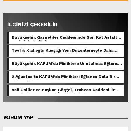
İLGİNİZİ ÇEKEBİLİR
Büyükşehir, Gazneliler Caddesi’nde Son Kat Asfalt
Serimini Sürdürüyor.
Tevfik Kadıoğlu Kavşağı Yeni Düzenlemeyle Daha
Akıcı Hale Geliyor.
Büyükşehir, KAFUM’da Miniklere Unutulmaz Eğlence
Yaşattı.
2 Ağustos’ta KAFUM’da Minikleri Eğlence Dolu Bir
Gün Bekliyor.
Vali Ünlüer ve Başkan Görgel, Trabzon Caddesi ile
Demirciler Çarşısı’nda İncelemelerde Bulundu.
YORUM YAP