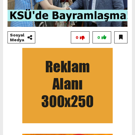
Sosyal
0
0
Medya