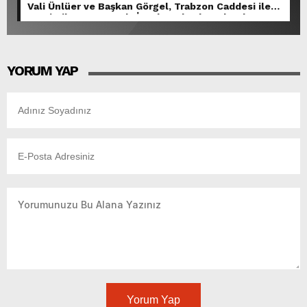
Vali Ünlüer ve Başkan Görgel, Trabzon Caddesi ile
Demirciler Çarşısı’nda İncelemelerde Bulundu.
YORUM YAP
Yorum Yap