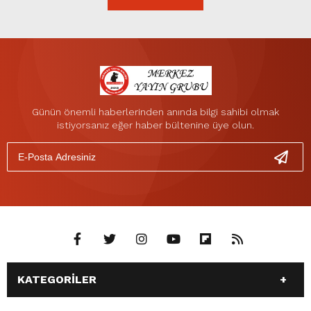
Günün önemli haberlerinden anında bilgi sahibi olmak
istiyorsanız eğer haber bültenine üye olun.
KATEGORİLER