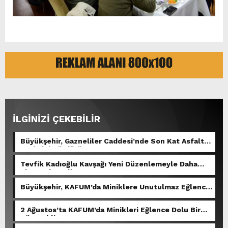
İLGİNİZİ ÇEKEBİLİR
Büyükşehir, Gazneliler Caddesi’nde Son Kat Asfalt
Serimini Sürdürüyor.
Tevfik Kadıoğlu Kavşağı Yeni Düzenlemeyle Daha
Akıcı Hale Geliyor.
Büyükşehir, KAFUM’da Miniklere Unutulmaz Eğlence
Yaşattı.
2 Ağustos’ta KAFUM’da Minikleri Eğlence Dolu Bir
Gün Bekliyor.