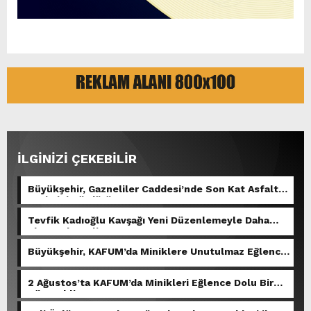
İLGİNİZİ ÇEKEBİLİR
Büyükşehir, Gazneliler Caddesi’nde Son Kat Asfalt
Serimini Sürdürüyor.
Tevfik Kadıoğlu Kavşağı Yeni Düzenlemeyle Daha
Akıcı Hale Geliyor.
Büyükşehir, KAFUM’da Miniklere Unutulmaz Eğlence
Yaşattı.
2 Ağustos’ta KAFUM’da Minikleri Eğlence Dolu Bir
Gün Bekliyor.