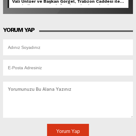
Vali Ünlüer ve Başkan Görgel, Trabzon Caddesi ile
Demirciler Çarşısı’nda İncelemelerde Bulundu.
YORUM YAP
Yorum Yap