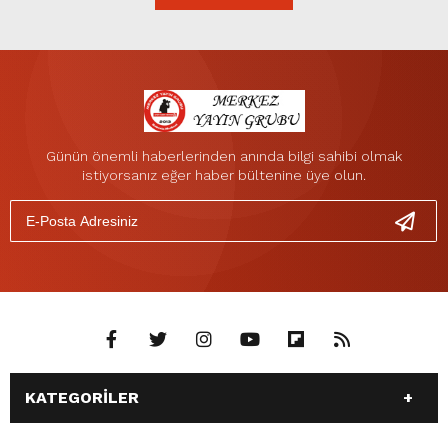
Günün önemli haberlerinden anında bilgi sahibi olmak
istiyorsanız eğer haber bültenine üye olun.
KATEGORİLER
ANASAYFA
GÜNDEM