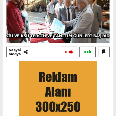
Sosyal
0
0
Medya