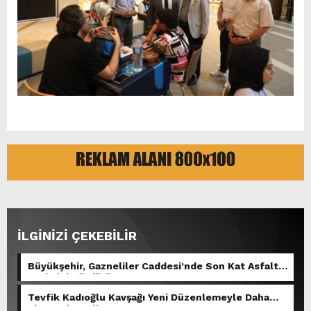
İLGİNİZİ ÇEKEBİLİR
Büyükşehir, Gazneliler Caddesi’nde Son Kat Asfalt
Serimini Sürdürüyor.
Tevfik Kadıoğlu Kavşağı Yeni Düzenlemeyle Daha
Akıcı Hale Geliyor.