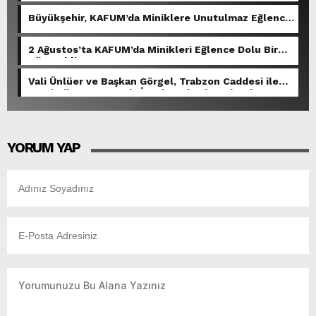
Büyükşehir, KAFUM’da Miniklere Unutulmaz Eğlence
Yaşattı.
2 Ağustos’ta KAFUM’da Minikleri Eğlence Dolu Bir
Gün Bekliyor.
Vali Ünlüer ve Başkan Görgel, Trabzon Caddesi ile
Demirciler Çarşısı’nda İncelemelerde Bulundu.
YORUM YAP