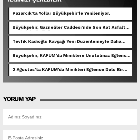
Pazarcık’ta Yollar Büyükşehir’le Yenileniyor.
Büyükşehir, Gazneliler Caddesi’nde Son Kat Asfalt
Serimini Sürdürüyor.
Tevfik Kadıoğlu Kavşağı Yeni Düzenlemeyle Daha
Akıcı Hale Geliyor.
Büyükşehir, KAFUM’da Miniklere Unutulmaz Eğlence
Yaşattı.
2 Ağustos’ta KAFUM’da Minikleri Eğlence Dolu Bir
Gün Bekliyor.
YORUM YAP