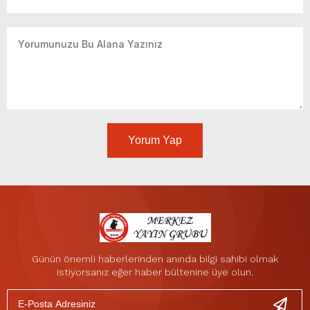
Yorum Yap
Günün önemli haberlerinden anında bilgi sahibi olmak
istiyorsanız eğer haber bültenine üye olun.