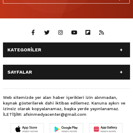
KATEGORİLER
ANASAYFA
GÜNDEM
SAYFALAR
SİYASET
EĞİTİM
SPOR
EKONOMİ
ANASAYFA
GÜNDEM
TEKNOLOJİ
3. SAYFA
SİYASET
EĞİTİM
Web sitemizde yer alan haber içerikleri izin alınmadan,
BÜYÜKŞEHİR BELEDİYESİ
DÜNYA
kaynak gösterilerek dahi iktibas edilemez. Kanuna aykırı ve
SPOR
EKONOMİ
FOTO GALERİ
KÜLTÜR SANAT
izinsiz olarak kopyalanamaz, başka yerde yayınlanamaz.
TEKNOLOJİ
3. SAYFA
İLETİŞİM: afsinmedyacenter@gmail.com
MAGAZİN
OTOMOBİL
BÜYÜKŞEHİR BELEDİYESİ
DÜNYA
SAĞLIK
VIDEO GALERİ
FOTO GALERİ
KÜLTÜR SANAT
YEREL HABERLER
KÜNYE