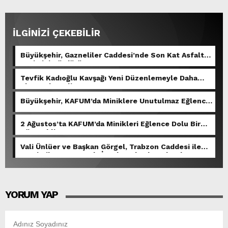
İLGİNİZİ ÇEKEBİLİR
Büyükşehir, Gazneliler Caddesi’nde Son Kat Asfalt
Serimini Sürdürüyor.
Tevfik Kadıoğlu Kavşağı Yeni Düzenlemeyle Daha
Akıcı Hale Geliyor.
Büyükşehir, KAFUM’da Miniklere Unutulmaz Eğlence
Yaşattı.
2 Ağustos’ta KAFUM’da Minikleri Eğlence Dolu Bir
Gün Bekliyor.
Vali Ünlüer ve Başkan Görgel, Trabzon Caddesi ile
Demirciler Çarşısı’nda İncelemelerde Bulundu.
YORUM YAP