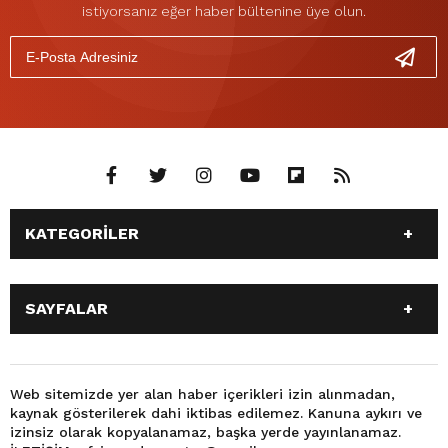
istiyorsanız eğer haber bültenine üye olun.
KATEGORİLER
ANASAYFA
GÜNDEM
SAYFALAR
SİYASET
EĞİTİM
SPOR
EKONOMİ
ANASAYFA
GÜNDEM
TEKNOLOJİ
3. SAYFA
SİYASET
EĞİTİM
Web sitemizde yer alan haber içerikleri izin alınmadan,
BÜYÜKŞEHİR BELEDİYESİ
DÜNYA
kaynak gösterilerek dahi iktibas edilemez. Kanuna aykırı ve
SPOR
EKONOMİ
FOTO GALERİ
KÜLTÜR SANAT
izinsiz olarak kopyalanamaz, başka yerde yayınlanamaz.
TEKNOLOJİ
3. SAYFA