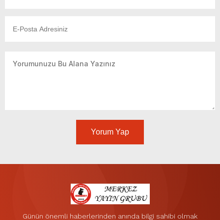
Yorum Yap
Günün önemli haberlerinden anında bilgi sahibi olmak