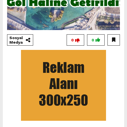
Sosyal
0
0
Medya