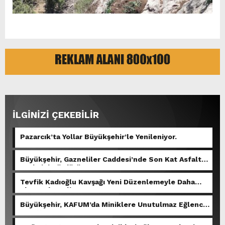
İLGİNİZİ ÇEKEBİLİR
Pazarcık’ta Yollar Büyükşehir’le Yenileniyor.
Büyükşehir, Gazneliler Caddesi’nde Son Kat Asfalt
Serimini Sürdürüyor.
Tevfik Kadıoğlu Kavşağı Yeni Düzenlemeyle Daha
Akıcı Hale Geliyor.
Büyükşehir, KAFUM’da Miniklere Unutulmaz Eğlence
Yaşattı.