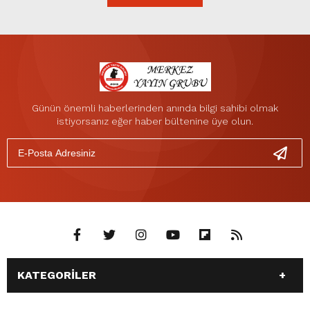
Günün önemli haberlerinden anında bilgi sahibi olmak
istiyorsanız eğer haber bültenine üye olun.
KATEGORİLER
ANASAYFA
GÜNDEM