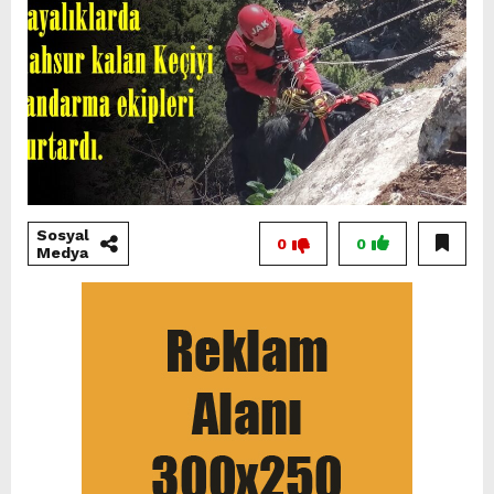
Sosyal
0
0
Medya