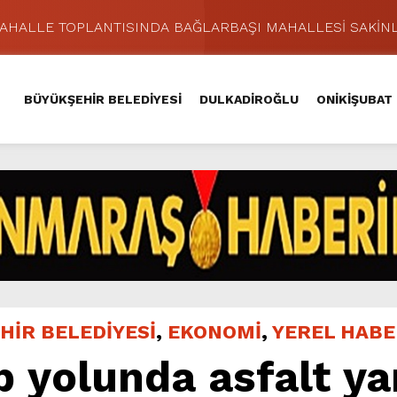
MAHALLE TOPLANTISINDA BAĞLARBAŞI MAHALLESİ SAKİNL
 Caddesi’nde Büyük Dönüşüm Başladı.
hir’le Yenileniyor.
BÜYÜKŞEHİR BELEDİYESİ
DULKADİROĞLU
ONİKİŞUBAT
Kırsalında 45 Milyonluk Yol Yatırımını Tamamladı.
şması’nda İkinci Etap Nefes Kesti.
addesi’nde Son Kat Asfalt Serimini Sürdürüyor.
Hacı Murat Caddesi’ni Asfalta Hazırlıyor.
lu Kırsalına Değer Katan Yol Yatırımı.
nda Eğlence ve Nostalji Bir Aradaydı.
ünü KAFUM’da Sahne Alacak.
HİR BELEDİYESİ
,
EKONOMİ
,
YEREL HAB
p yolunda asfalt y