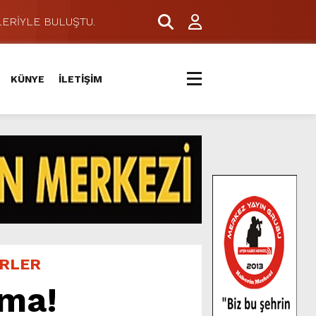
ERİYLE BULUŞTU.
KÜNYE
İLETİŞİM
ERLER
ama!