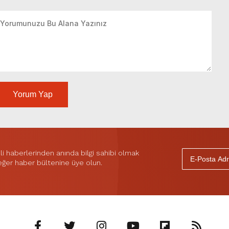
Yorum Yap
 haberlerinden anında bilgi sahibi olmak
 eğer haber bültenine üye olun.