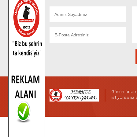
Günün önemli
istiyorsanız