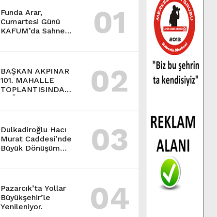
01
Funda Arar,
Cumartesi Günü
KAFUM’da Sahne
Alacak.
02
BAŞKAN AKPINAR
101. MAHALLE
TOPLANTISINDA
BAĞLARBAŞI
MAHALLESİ
SAKİNLERİYLE
03
BULUŞTU.
Dulkadiroğlu Hacı
Murat Caddesi’nde
Büyük Dönüşüm
Başladı.
04
Pazarcık’ta Yollar
Büyükşehir’le
Yenileniyor.