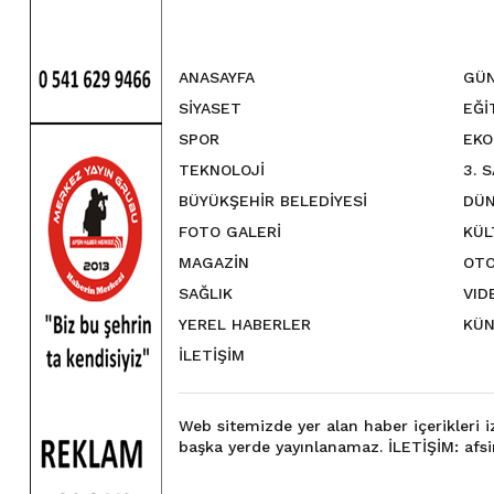
ANASAYFA
GÜ
SİYASET
EĞİ
SPOR
EKO
TEKNOLOJİ
3. 
BÜYÜKŞEHİR BELEDİYESİ
DÜN
FOTO GALERİ
KÜL
MAGAZİN
OTO
SAĞLIK
VID
YEREL HABERLER
KÜN
İLETİŞİM
Web sitemizde yer alan haber içerikleri 
başka yerde yayınlanamaz. İLETİŞİM: a