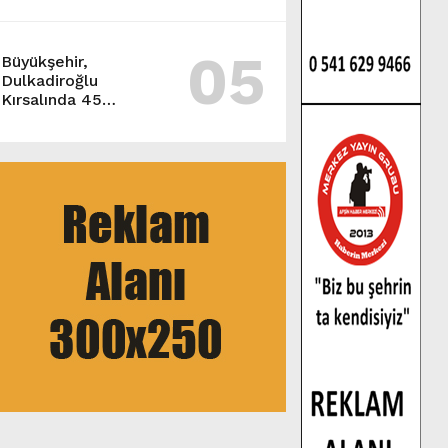
05
Büyükşehir,
Dulkadiroğlu
Kırsalında 45
Milyonluk Yol
Yatırımını Tamamladı.