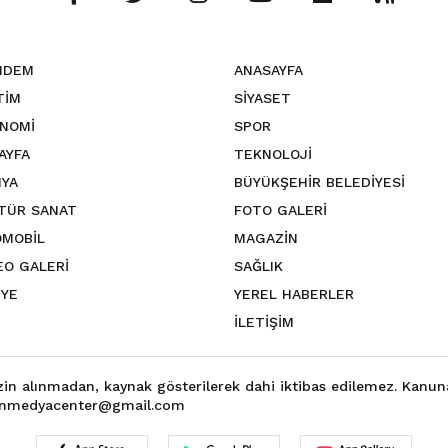
NDEM
ANASAYFA
TİM
SİYASET
NOMİ
SPOR
SAYFA
TEKNOLOJİ
YA
BÜYÜKŞEHİR BELEDİYESİ
TÜR SANAT
FOTO GALERİ
MOBİL
MAGAZİN
EO GALERİ
SAĞLIK
YE
YEREL HABERLER
İLETİŞİM
izin alınmadan, kaynak gösterilerek dahi iktibas edilemez. Kanun
fsinmedyacenter@gmail.com