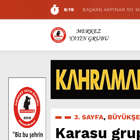
6:19
BAŞKAN AKPINAR 101. 
6:17
Dulkadiroğlu Hacı Murat
11:14
Pazarcık’ta Yollar Büyükşe
11:10
Büyükşehir, Dulkadiroğlu 
5:17
Uluslararası Bisiklet Yarı
5:15
Büyükşehir, Gazneliler C
6:54
Büyükşehir, Dulkadiroğlu 
6:53
Büyükşehir’den Dulkadiroğ
6:50
Geleneksel Ağustos Fuarı’
7:01
Funda Arar, Cumartesi G
3. SAYFA
,
BÜYÜKŞE
Karasu gru