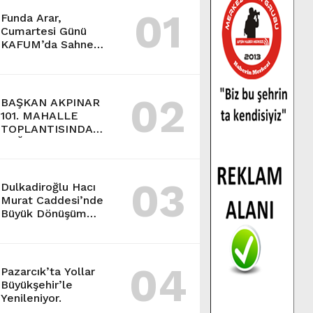
01
Funda Arar,
Cumartesi Günü
KAFUM’da Sahne
Alacak.
02
BAŞKAN AKPINAR
101. MAHALLE
TOPLANTISINDA
BAĞLARBAŞI
MAHALLESİ
SAKİNLERİYLE
03
BULUŞTU.
Dulkadiroğlu Hacı
Murat Caddesi’nde
Büyük Dönüşüm
Başladı.
04
Pazarcık’ta Yollar
Büyükşehir’le
Yenileniyor.