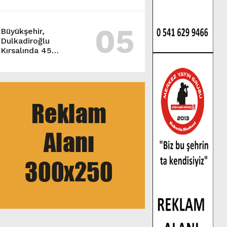
05
Büyükşehir,
Dulkadiroğlu
Kırsalında 45
Milyonluk Yol
Yatırımını Tamamladı.