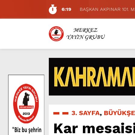
6:19
BAŞKAN AKPINAR 101. 
6:17
Dulkadiroğlu Hacı Murat
11:14
Pazarcık’ta Yollar Büyükşe
11:10
Büyükşehir, Dulkadiroğlu 
5:17
Uluslararası Bisiklet Yarı
5:15
Büyükşehir, Gazneliler C
6:54
Büyükşehir, Dulkadiroğlu 
6:53
Büyükşehir’den Dulkadiroğ
6:50
Geleneksel Ağustos Fuarı’
7:01
Funda Arar, Cumartesi G
3. SAYFA
,
BÜYÜKŞE
Kar mesais