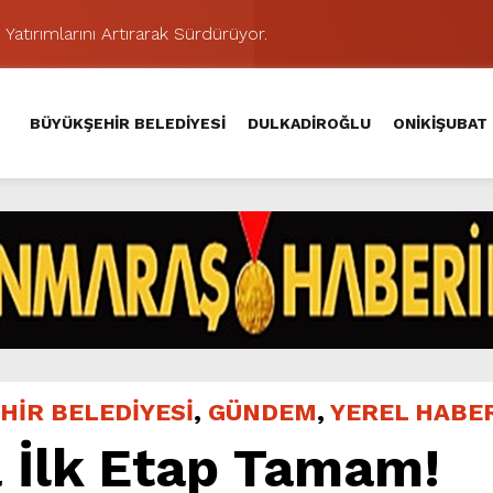
 Yatırımlarını Artırarak Sürdürüyor.
ünü KAFUM’da Sahne Alacak.
MAHALLE TOPLANTISINDA BAĞLARBAŞI MAHALLESİ SAKİNL
BÜYÜKŞEHİR BELEDİYESİ
DULKADİROĞLU
ONİKİŞUBAT
 Caddesi’nde Büyük Dönüşüm Başladı.
hir’le Yenileniyor.
Kırsalında 45 Milyonluk Yol Yatırımını Tamamladı.
şması’nda İkinci Etap Nefes Kesti.
addesi’nde Son Kat Asfalt Serimini Sürdürüyor.
Hacı Murat Caddesi’ni Asfalta Hazırlıyor.
ci Gününe Zakkum Damgası.
HİR BELEDİYESİ
,
GÜNDEM
,
YEREL HABE
 İlk Etap Tamam!