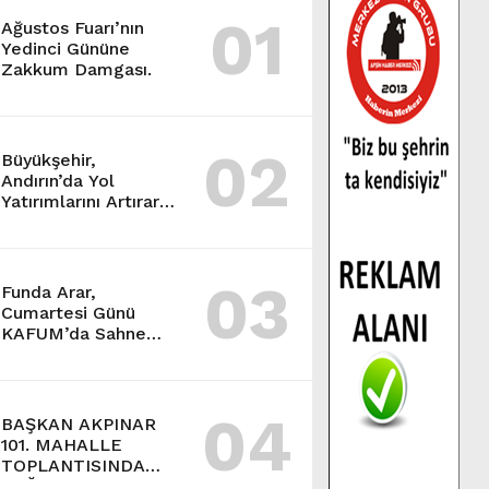
01
Ağustos Fuarı’nın
Yedinci Gününe
Zakkum Damgası.
02
Büyükşehir,
Andırın’da Yol
Yatırımlarını Artırarak
Sürdürüyor.
03
Funda Arar,
Cumartesi Günü
KAFUM’da Sahne
Alacak.
04
BAŞKAN AKPINAR
101. MAHALLE
TOPLANTISINDA
BAĞLARBAŞI