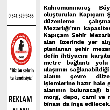
Kahramanmaraş Büyü
oluşturulan Kapıçam Ş
düzenleme çalışm
Mezarlığı’nın kapasite
Kapıçam Şehir Mezarl
alan üzerinde yer alı
planlanan şehir mezarl
defin ihtiyacını karşıl
metre bağlantı yolu
ulaşımın sağlanabildiğ
alanın çevre düze
işlemlerine hazır hale 
alanının bulunacağı b
morg, depo, cami ve m
binası da inşa edilecek