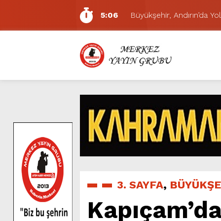
5:06
Büyükşehir, Andırın’da Yol
7:01
Funda Arar, Cumartesi G
6:19
BAŞKAN AKPINAR 101. 
6:17
Dulkadiroğlu Hacı Murat
11:14
Pazarcık’ta Yollar Büyükşe
11:10
Büyükşehir, Dulkadiroğlu 
5:17
Uluslararası Bisiklet Yarı
5:15
Büyükşehir, Gazneliler C
6:54
Büyükşehir, Dulkadiroğlu 
5:20
Ağustos Fuarı’nın Yedin
3. SAYFA
,
BÜYÜKŞE
Kapıçam’da