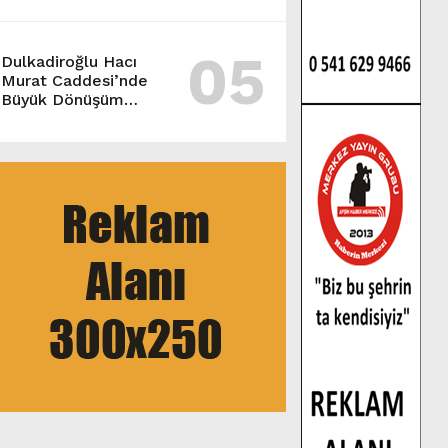
MAHALLESİ
SAKİNLERİYLE
05
BULUŞTU.
Dulkadiroğlu Hacı
Murat Caddesi’nde
Büyük Dönüşüm
Başladı.