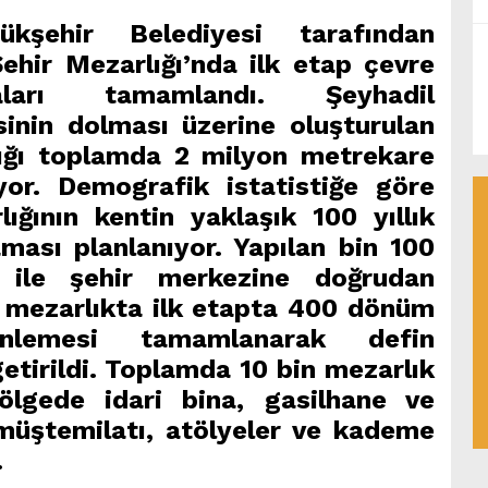
kşehir Belediyesi tarafından
ehir Mezarlığı’nda ilk etap çevre
aları tamamlandı. Şeyhadil
sinin dolması üzerine oluşturulan
ığı toplamda 2 milyon metrekare
yor. Demografik istatistiğe göre
ığının kentin yaklaşık 100 yıllık
aması planlanıyor. Yapılan bin 100
 ile şehir merkezine doğrudan
i mezarlıkta ilk etapta 400 dönüm
nlemesi tamamlanarak defin
getirildi. Toplamda 10 bin mezarlık
ölgede idari bina, gasilhane ve
üştemilatı, atölyeler ve kademe
.