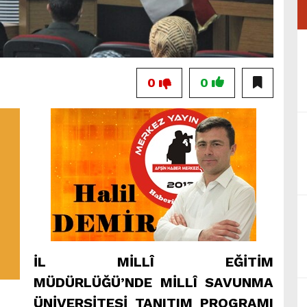
0
0
İL MİLLÎ EĞİTİM
MÜDÜRLÜĞÜ’NDE MİLLÎ SAVUNMA
ÜNİVERSİTESİ TANITIM PROGRAMI