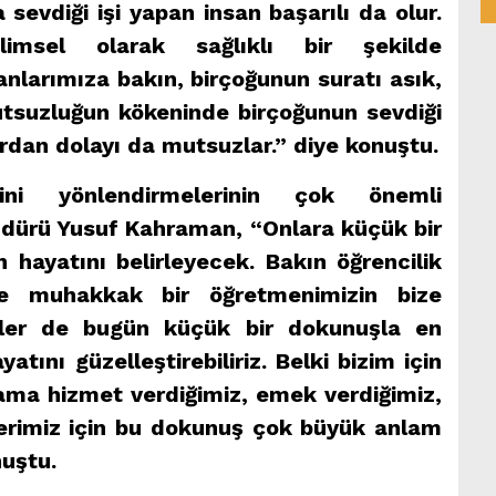
 sevdiği işi yapan insan başarılı da olur.
bilimsel olarak sağlıklı bir şekilde
anlarımıza bakın, birçoğunun suratı asık,
utsuzluğun kökeninde birçoğunun sevdiği
rdan dolayı da mutsuzlar.” diye konuştu.
rini yönlendirmelerinin çok önemli
Müdürü Yusuf Kahraman, “Onlara küçük bir
 hayatını belirleyecek. Bakın öğrencilik
e muhakkak bir öğretmenimizin bize
zler de bugün küçük bir dokunuşla en
atını güzelleştirebiliriz. Belki bizim için
 ama hizmet verdiğimiz, emek verdiğimiz,
ilerimiz için bu dokunuş çok büyük anlam
nuştu.