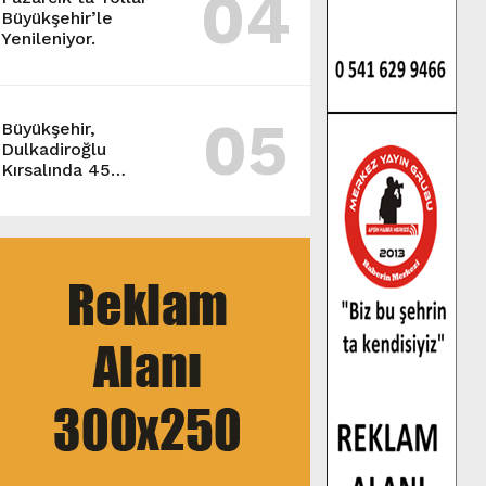
04
Büyükşehir’le
Yenileniyor.
05
Büyükşehir,
Dulkadiroğlu
Kırsalında 45
Milyonluk Yol
Yatırımını Tamamladı.