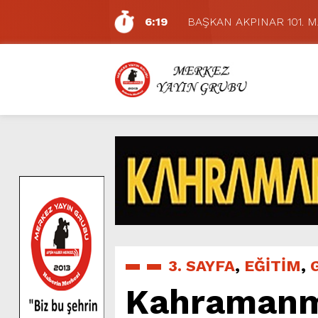
6:19
BAŞKAN AKPINAR 101. 
6:17
Dulkadiroğlu Hacı Murat
11:14
Pazarcık’ta Yollar Büyükşe
11:10
Büyükşehir, Dulkadiroğlu 
5:17
Uluslararası Bisiklet Yarı
5:15
Büyükşehir, Gazneliler C
6:54
Büyükşehir, Dulkadiroğlu 
6:53
Büyükşehir’den Dulkadiroğ
6:50
Geleneksel Ağustos Fuarı’
7:01
Funda Arar, Cumartesi G
3. SAYFA
,
EĞİTİM
,
Kahramanma