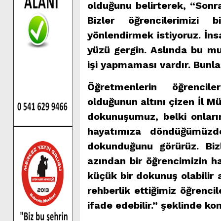
olduğunu belirterek, “Sonra
Bizler öğrencilerimizi 
yönlendirmek istiyoruz. İns
yüzü gergin. Aslında bu m
işi yapmaması vardır. Bunla
Öğretmenlerin öğrencile
olduğunun altını çizen İl 
dokunuşumuz, belki onların
hayatımıza döndüğümüzd
dokunduğunu görürüz. Bi
azından bir öğrencimizin hay
küçük bir dokunuş olabilir
rehberlik ettiğimiz öğrenc
ifade edebilir.” şeklinde ko