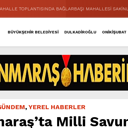
MAHALLE TOPLANTISINDA BAĞLARBAŞI MAHALLESİ SAKİNL
 Caddesi’nde Büyük Dönüşüm Başladı.
hir’le Yenileniyor.
BÜYÜKŞEHİR BELEDİYESİ
DULKADİROĞLU
ONİKİŞUBAT
Kırsalında 45 Milyonluk Yol Yatırımını Tamamladı.
şması’nda İkinci Etap Nefes Kesti.
addesi’nde Son Kat Asfalt Serimini Sürdürüyor.
Hacı Murat Caddesi’ni Asfalta Hazırlıyor.
lu Kırsalına Değer Katan Yol Yatırımı.
nda Eğlence ve Nostalji Bir Aradaydı.
ünü KAFUM’da Sahne Alacak.
GÜNDEM
,
YEREL HABERLER
raş’ta Milli Sav