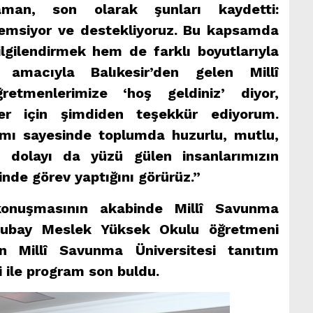
man, son olarak şunları kaydetti:
nemsiyor ve destekliyoruz. Bu kapsamda
ilgilendirmek hem de farklı boyutlarıyla
 amacıyla Balıkesir’den gelen Millî
retmenlerimize ‘hoş geldiniz’ diyor,
eler için şimdiden teşekkür ediyorum.
mı sayesinde toplumda huzurlu, mutlu,
n dolayı da yüzü gülen insanlarımızın
nde görev yaptığını görürüz.”
onuşmasının akabinde Millî Savunma
stsubay Meslek Yüksek Okulu öğretmeni
 Millî Savunma Üniversitesi tanıtım
ile program son buldu.