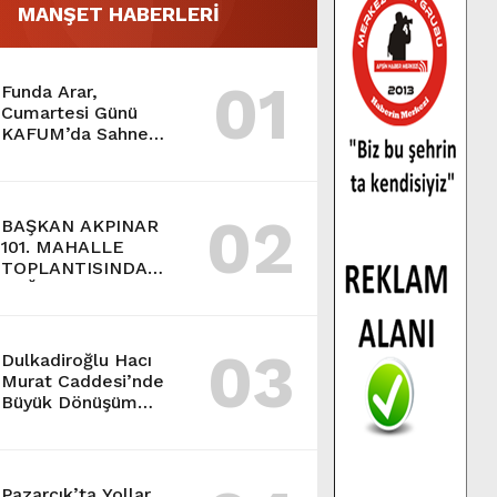
MANŞET HABERLERİ
01
Funda Arar,
Cumartesi Günü
KAFUM’da Sahne
Alacak.
02
BAŞKAN AKPINAR
101. MAHALLE
TOPLANTISINDA
BAĞLARBAŞI
MAHALLESİ
SAKİNLERİYLE
03
BULUŞTU.
Dulkadiroğlu Hacı
Murat Caddesi’nde
Büyük Dönüşüm
Başladı.
Pazarcık’ta Yollar