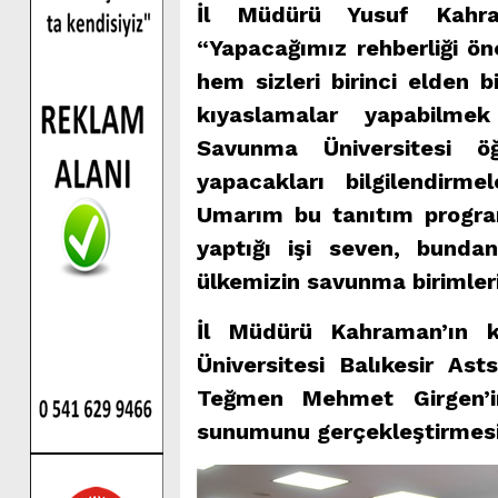
İl Müdürü Yusuf Kahra
“Yapacağımız rehberliği ö
hem sizleri birinci elden b
kıyaslamalar yapabilmek
Savunma Üniversitesi öğ
yapacakları bilgilendirm
Umarım bu tanıtım progra
yaptığı işi seven, bunda
ülkemizin savunma birimleri
İl Müdürü Kahraman’ın k
Üniversitesi Balıkesir A
Teğmen Mehmet Girgen’in
sunumunu gerçekleştirmesi 